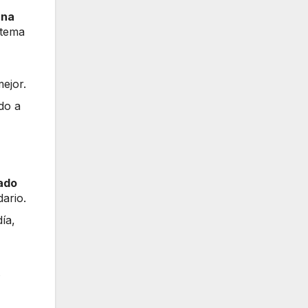
una
stema
ejor.
do a
ado
ario.
ía,
.