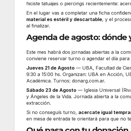
hiciste tatuajes o piercings recientemente: acer
En el lugar vas a completar una ficha confidenc
material es estéril y descartable
, y el proce
al finalizar.
Agenda de agosto: dónde 
Este mes habrá dos jornadas abiertas a la co
conviene reservar turno o agendar el día para 
Jueves 21 de Agosto
— UBA, Facultad de Cienc
9:30 a 15:00 hs. Organizan: UBA en Acción, UB
Académica. Turnos: donarg.com.ar.
Sábado 23 de Agosto
— Iglesia Universal (Riv
y Ángeles de la Vida. Jornada abierta a la comu
extracción.
Si no conseguís turno,
acercate igual tempr
en mesa de entrada te orientará para que no te 
Qué pasa con tu donación