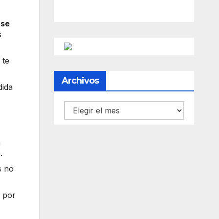
 se
s
, te
Archivos
dida
Archivos
n
.
s no
s por