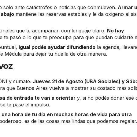
no solo ante catástrofes o noticias que conmueven.
Armar 
trabajo
mantiene las reservas estables y le da oxígeno al si
ionales que te acompañan con lenguaje claro.
No hay
ue te pasó o lo que te preocupa para que puedan cuidarte m
puntual,
igual podés ayudar difundiendo
la agenda, llevan
e Médula para dejar tu huella de otra manera.
 voz
 DNI y sumate.
Jueves 21 de Agosto (UBA Sociales) y Sáb
ra que Buenos Aires vuelva a mostrar su costado más solid
a de entrada te van a orientar
y, si no podés donar ese d
se te pase el impulso.
 una hora de tu día en muchas horas de vida para otra
n poderoso, es de las cosas más lindas que podemos regalar