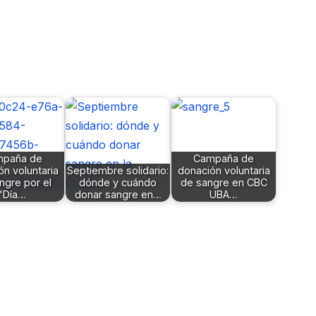
paña de
Campaña de
n voluntaria
Septiembre solidario:
donación voluntaria
ngre por el
dónde y cuándo
de sangre en CBC
"Día…
donar sangre en…
UBA…