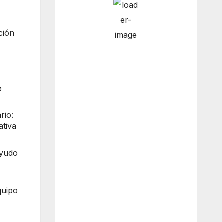
ción
6:00 am
6
°
/
7
°
9:00 am
7
°
/
7
°
e
rio:
ativa
12:00
10
°
/
10
°
pm
ayudo
3:00 pm
14
°
/
14
°
quipo
Weather from OpenWeatherMap