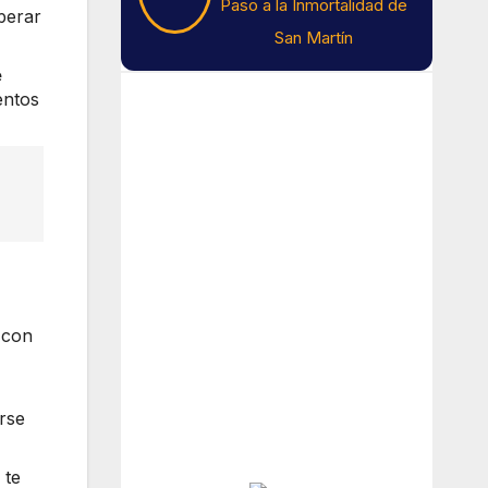
Paso a la Inmortalidad de
sperar
San Martín
e
Tiempo En Buenos
entos
Aires
Buenos Aires
6
°C
 con
Cielo Claro
Amanecer:
7:41 am
Atardecer:
6:16 pm
rse
Hourly Forecast
 te