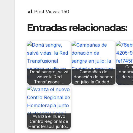
Post Views:
150
Entradas relacionadas:
Cam
Doná sangre, salvá
Campañas de
donació
vidas: la Red
donación de sangre
de sa
Transfusional…
en julio: la Ciudad…
Avanza el nuevo
Centro Regional de
Hemoterapia junto…