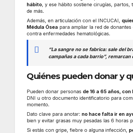
hábito
, y ese hábito sostiene cirugías, partos
de más.
Además, en articulación con el INCUCAI,
quie
Médula Ósea
para ampliar la red de donantes 
contra enfermedades hematológicas.
“La sangre no se fabrica: sale del b
campañas a cada barrio”, remarcan 
Quiénes pueden donar y qu
Pueden donar personas
de 16 a 65 años, con
DNI u otro documento identificatorio para comp
momento.
Dato clave para anotar:
no hace falta ir en a
bien y evitar grasas muy pesadas las 6 horas 
Si estás con gripe, fiebre o alguna infección,
p