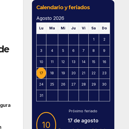
Calendario y feriados
Agosto 2026
Lu
Ma
Mi
Ju
Vi
Sa
Do
1
2
 de
3
4
5
6
7
8
9
10
11
12
13
14
15
16
17
18
19
20
21
22
23
24
25
26
27
28
29
30
31
egura
Próximo feriado
17 de agosto
10
n