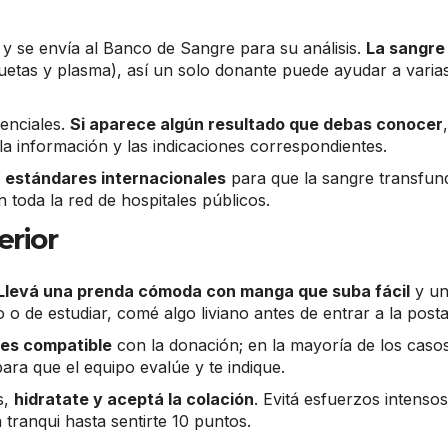
a y se envía al Banco de Sangre para su análisis.
La sangre
uetas y plasma), así un solo donante puede ayudar a varia
denciales.
Si aparece algún resultado que debas conocer
la información y las indicaciones correspondientes.
n estándares internacionales
para que la sangre transfun
n toda la red de hospitales públicos.
erior
Llevá una prenda cómoda con manga que suba fácil
y u
o de estudiar, comé algo liviano antes de entrar a la posta
 es compatible
con la donación; en la mayoría de los caso
ra que el equipo evalúe y te indique.
s,
hidratate y aceptá la colación
. Evitá esfuerzos intenso
 tranqui hasta sentirte 10 puntos.