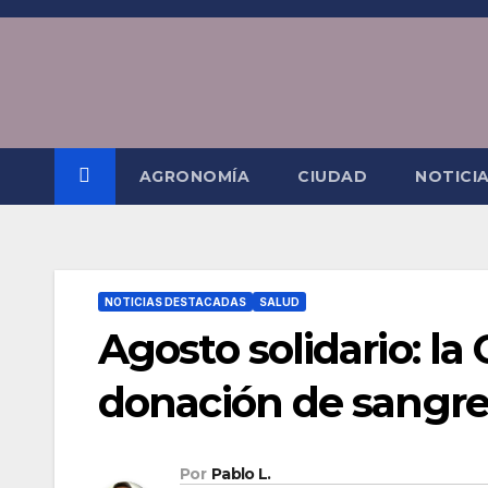
Saltar
al
contenido
AGRONOMÍA
CIUDAD
NOTICI
NOTICIAS DESTACADAS
SALUD
Agosto solidario: l
donación de sangr
Por
Pablo L.