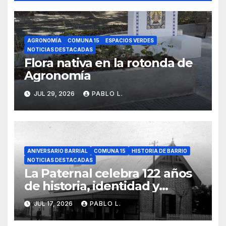
AGRONOMÍA
COMUNA 15
ESPACIOS VERDES
NOTICIAS DESTACADAS
Flora nativa en la rotonda de
Agronomía
JUL 29, 2026
PABLO L.
ANIVERSARIO BARRIAL
COMUNA 15
HISTORIA DE BARRIO
NOTICIAS DESTACADAS
La Paternal celebra 122 años
de historia, identidad y
memoria barrial
JUL 17, 2026
PABLO L.