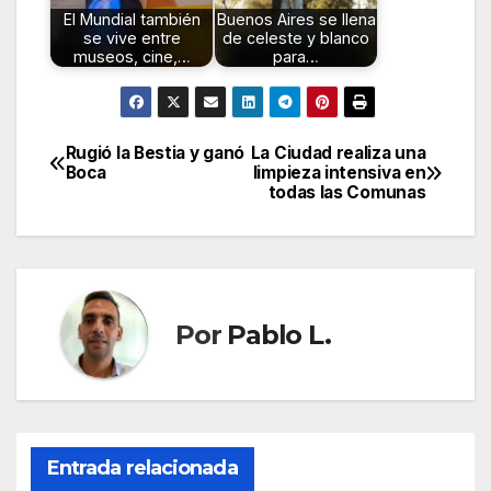
El Mundial también
Buenos Aires se llena
se vive entre
de celeste y blanco
museos, cine,…
para…
Rugió la Bestia y ganó
La Ciudad realiza una
Navegación
Boca
limpieza intensiva en
todas las Comunas
de
entradas
Por
Pablo L.
Entrada relacionada