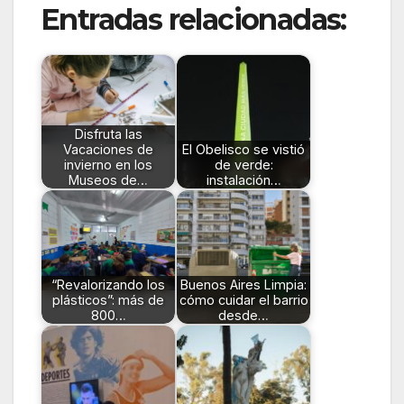
Entradas relacionadas:
Disfruta las
Vacaciones de
El Obelisco se vistió
invierno en los
de verde:
Museos de…
instalación…
“Revalorizando los
Buenos Aires Limpia:
plásticos”: más de
cómo cuidar el barrio
800…
desde…