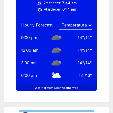
Amanecer:
7:44 am
Atardecer:
6:14 pm
Hourly Forecast
9:00 pm
14
°
/
14
°
12:00 am
14
°
/
14
°
3:00 am
14
°
/
14
°
6:00 am
13
°
/
13
°
Weather from OpenWeatherMap