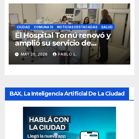
CIUDAD
COMUNA 15
NOTICIAS DESTACADAS
SALUD
El Hospital Tornú renovó y
amplió su servicio de
Anatomía Patológica en
MAY 26, 2026
PABLO L.
Parque Chas
BAX, La Inteligencia Artificial De La Ciudad