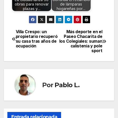
obras para renovar
de lámparas
plazas y…
hogareñas por…
Villa Crespo: un
Más deporte en el
Navegación
propietario recuperó
Paseo Chacarita de
su casa tras años de
los Colegiales: suman
de
ocupación
calistenia y pole
sport
entradas
Por
Pablo L.
Entrada relacionada