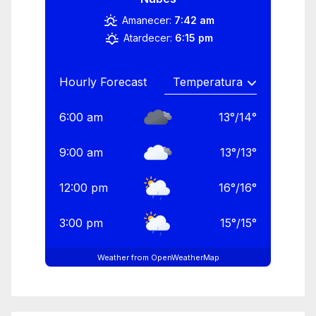
Amanecer:
7:42 am
Atardecer:
6:15 pm
Hourly Forecast
6:00 am
13
°
/
14
°
9:00 am
13
°
/
13
°
12:00 pm
16
°
/
16
°
3:00 pm
15
°
/
15
°
Weather from OpenWeatherMap