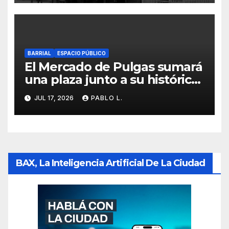
BARRIAL
ESPACIO PÚBLICO
El Mercado de Pulgas sumará
una plaza junto a su histórico
galpón
JUL 17, 2026
PABLO L.
BAX, La Inteligencia Artificial De La Ciudad