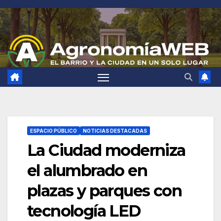
Saltar
al
contenido
ESPACIO PÚBLICO
NOTICIAS DESTACADAS
La Ciudad moderniza
el alumbrado en
plazas y parques con
tecnología LED