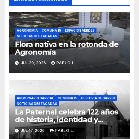
AGRONOMÍA
COMUNA 15
ESPACIOS VERDES
NOTICIAS DESTACADAS
Flora nativa en la rotonda de
Agronomía
JUL 29, 2026
PABLO L.
ANIVERSARIO BARRIAL
COMUNA 15
HISTORIA DE BARRIO
NOTICIAS DESTACADAS
La Paternal celebra 122 años
de historia, identidad y
memoria barrial
JUL 17, 2026
PABLO L.