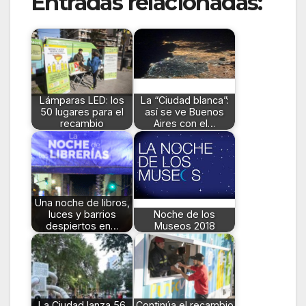
Entradas relacionadas:
Lámparas LED: los
La “Ciudad blanca”:
50 lugares para el
así se ve Buenos
recambio
Aires con el…
Una noche de libros,
luces y barrios
Noche de los
despiertos en…
Museos 2018
La Ciudad lanza 56
Continúa el recambio