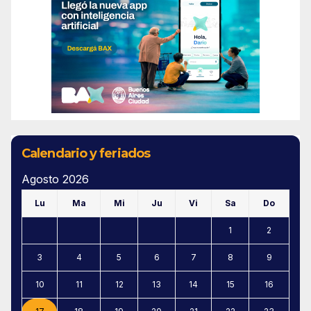
Calendario y feriados
Agosto 2026
Lu
Ma
Mi
Ju
Vi
Sa
Do
1
2
3
4
5
6
7
8
9
10
11
12
13
14
15
16