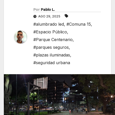
Por
Pablo L.
AGO 29, 2025
#alumbrado led
,
#Comuna 15
,
#Espacio Público
,
#Parque Centenario
,
#parques seguros
,
#plazas iluminadas
,
#seguridad urbana