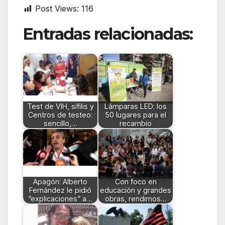
Post Views:
116
Entradas relacionadas:
Test de VIH, sífilis y
Lámparas LED: los
Centros de testeo:
50 lugares para el
sencillo,…
recambio
Apagón: Alberto
Con foco en
Fernández le pidió
educación y grandes
“explicaciones” a…
obras, rendimos…