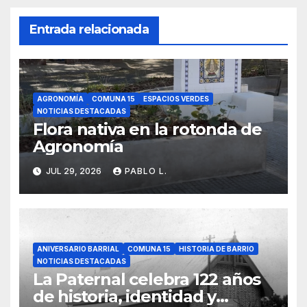
Entrada relacionada
AGRONOMÍA
COMUNA 15
ESPACIOS VERDES
NOTICIAS DESTACADAS
Flora nativa en la rotonda de
Agronomía
JUL 29, 2026
PABLO L.
ANIVERSARIO BARRIAL
COMUNA 15
HISTORIA DE BARRIO
NOTICIAS DESTACADAS
La Paternal celebra 122 años
de historia, identidad y