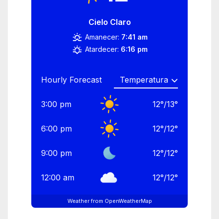
Cielo Claro
Amanecer:
7:41 am
Atardecer:
6:16 pm
Hourly Forecast
3:00 pm
12
°
/
13
°
6:00 pm
12
°
/
12
°
9:00 pm
12
°
/
12
°
12:00 am
12
°
/
12
°
Weather from OpenWeatherMap