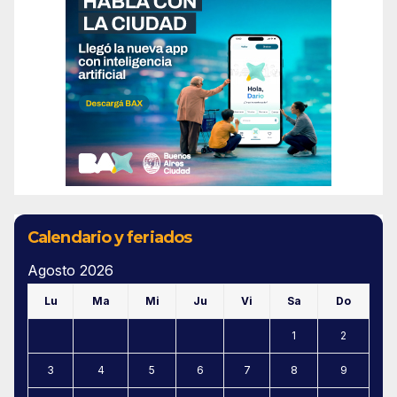
Calendario y feriados
Agosto 2026
Lu
Ma
Mi
Ju
Vi
Sa
Do
1
2
3
4
5
6
7
8
9