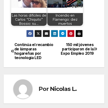
Las horas difíciles de
Incendio en
Carlos “Chiquito”
Flamengo: diez
Bossio: su…
muertos
Continúa el recambio
150 mil jóvenes
Navegación
de lámparas
participaron de la
hogareñas por
Expo Empleo 2019
de
tecnologia LED
entradas
Por
Nicolas L.