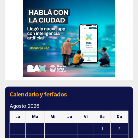
Calendario y feriados
Agosto 2026
Lu
Ma
Mi
Ju
Vi
Sa
Do
1
2