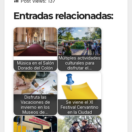
Post Views:
137
Entradas relacionadas:
Múltiples actividades
Música en el Salón
culturales para
Dorado del Colón
disfrutar el…
Disfruta las
Vacaciones de
Se viene el XI
invierno en los
Festival Cervantino
Museos de…
en la Ciudad