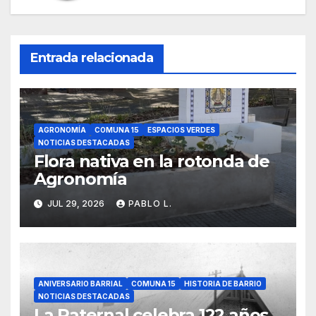
Entrada relacionada
AGRONOMÍA
COMUNA 15
ESPACIOS VERDES
NOTICIAS DESTACADAS
Flora nativa en la rotonda de
Agronomía
JUL 29, 2026
PABLO L.
ANIVERSARIO BARRIAL
COMUNA 15
HISTORIA DE BARRIO
NOTICIAS DESTACADAS
La Paternal celebra 122 años