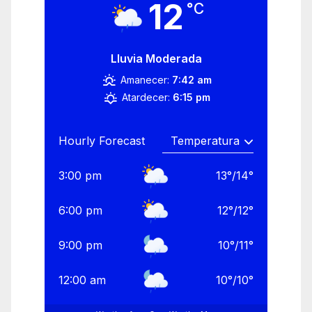
12
°C
Lluvia Moderada
Amanecer:
7:42 am
Atardecer:
6:15 pm
Hourly Forecast
3:00 pm
13
°
/
14
°
6:00 pm
12
°
/
12
°
9:00 pm
10
°
/
11
°
12:00 am
10
°
/
10
°