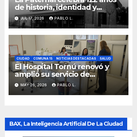
de historia, identidad y
memoria barrial
JUL 17, 2026
PABLO L.
CIUDAD
COMUNA 15
NOTICIAS DESTACADAS
SALUD
El Hospital Tornú renovó y
amplió su servicio de
Anatomía Patológica en
MAY 26, 2026
PABLO L.
Parque Chas
BAX, La Inteligencia Artificial De La Ciudad