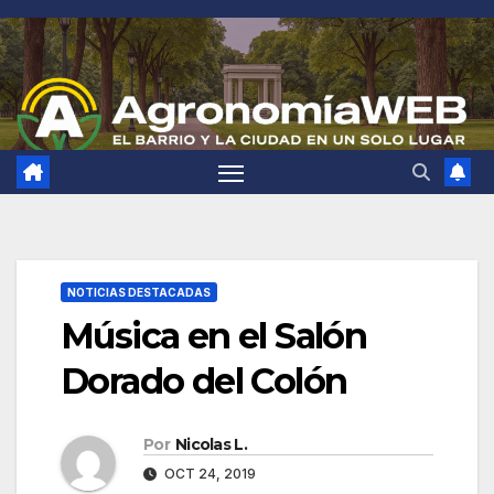
Saltar
al
contenido
NOTICIAS DESTACADAS
Música en el Salón
Dorado del Colón
Por
Nicolas L.
OCT 24, 2019