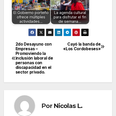
El Gobierno porteño
La agenda cultural
ofrece múltiples
para disfrutar el fin
actividades…
de semana…
2do Desayuno con
Cayó la banda de
Navegación
Empresas –
«Los Cordobeses»
Promoviendo la
de
inclusión laboral de
personas con
entradas
discapacidad en el
sector privado.
Por
Nicolas L.