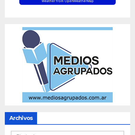
Weather from OpenWeatherMap
Archivos