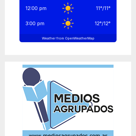
12:00 pm
11
°
/
11
°
3:00 pm
12
°
/
12
°
Weather from OpenWeatherMap