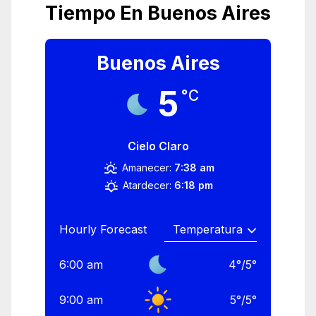
Tiempo En Buenos Aires
Buenos Aires
5
°C
Cielo Claro
Amanecer:
7:38 am
Atardecer:
6:18 pm
Hourly Forecast
6:00 am
4
°
/
5
°
9:00 am
5
°
/
5
°