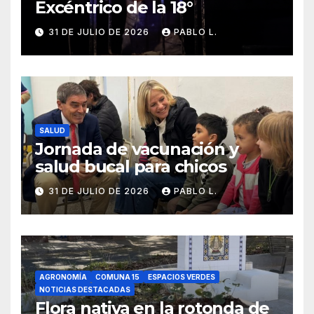
Excéntrico de la 18°
31 DE JULIO DE 2026
PABLO L.
SALUD
Jornada de vacunación y
salud bucal para chicos
31 DE JULIO DE 2026
PABLO L.
AGRONOMÍA
COMUNA 15
ESPACIOS VERDES
NOTICIAS DESTACADAS
Flora nativa en la rotonda de