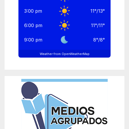
3:00 pm
11
°
/
13
°
6:00 pm
11
°
/
11
°
9:00 pm
8
°
/
8
°
Weather from OpenWeatherMap