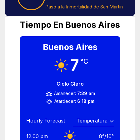
Paso a la Inmortalidad de San Martín
Tiempo En Buenos Aires
Buenos Aires
7
°C
Cielo Claro
Amanecer:
7:39 am
Atardecer:
6:18 pm
Hourly Forecast
12:00 pm
8
°
/
10
°