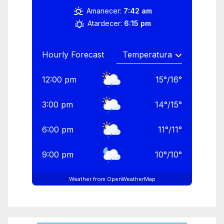
Amanecer:
7:42 am
Atardecer:
6:15 pm
Hourly Forecast
12:00 pm
15
°
/
16
°
3:00 pm
14
°
/
15
°
6:00 pm
11
°
/
11
°
9:00 pm
10
°
/
10
°
Weather from OpenWeatherMap