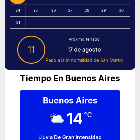
24
25
26
27
28
29
30
31
Próximo feriado
11
17 de agosto
Paso a la Inmortalidad de San Martín
Tiempo En Buenos Aires
Buenos Aires
14
°C
Lluvia De Gran Intensidad