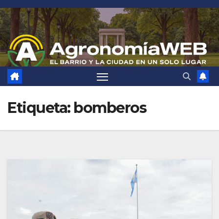
Saltar
al
contenido
Etiqueta:
bomberos