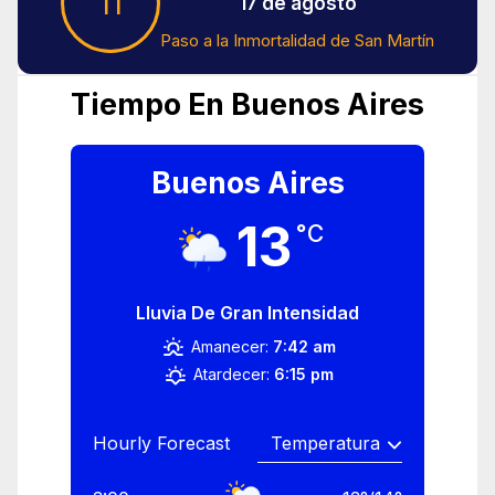
11
17 de agosto
Paso a la Inmortalidad de San Martín
Tiempo En Buenos Aires
Buenos Aires
13
°C
Lluvia De Gran Intensidad
Amanecer:
7:42 am
Atardecer:
6:15 pm
Hourly Forecast