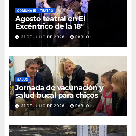
COMUNA 15
TEATRO
Agosto teatral en El
Excéntrico de la 18°
31 DE JULIO DE 2026
PABLO L.
SALUD
Jornada de vacunación y
salud bucal para chicos
31 DE JULIO DE 2026
PABLO L.