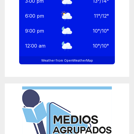
3:00 pm
13
°
/
14
°
6:00 pm
11
°
/
12
°
9:00 pm
10
°
/
10
°
12:00 am
10
°
/
10
°
Weather from OpenWeatherMap