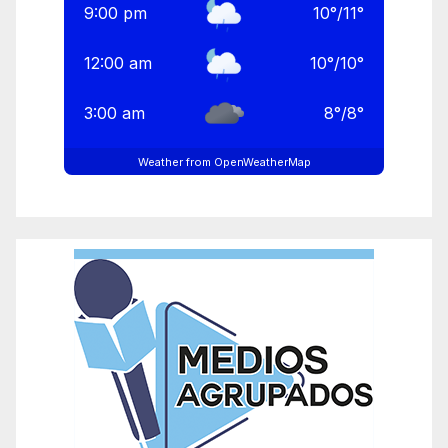
9:00 pm
10
°
/
11
°
12:00 am
10
°
/
10
°
3:00 am
8
°
/
8
°
Weather from OpenWeatherMap