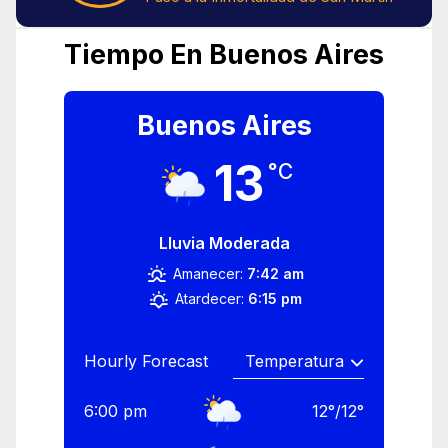
Tiempo En Buenos Aires
Buenos Aires
13
°C
Lluvia Moderada
Amanecer:
7:42 am
Atardecer:
6:15 pm
Hourly Forecast
6:00 pm
12
°
/
12
°