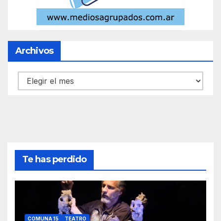
Archivos
Archivos
Te has perdido
COMUNA 15
TEATRO