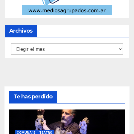
Archivos
Archivos
Te has perdido
COMUNA 15
TEATRO