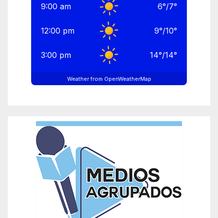
9:00 am
6
°
/
7
°
12:00 pm
9
°
/
10
°
3:00 pm
14
°
/
14
°
Weather from OpenWeatherMap