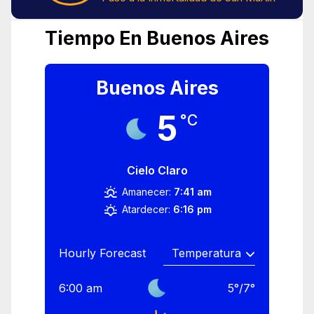
Tiempo En Buenos Aires
Buenos Aires
5
°C
Cielo Claro
Amanecer:
7:41 am
Atardecer:
6:16 pm
Hourly Forecast
6:00 am
5
°
/
7
°