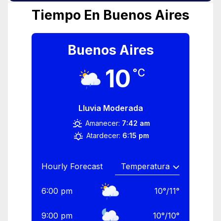
Tiempo En Buenos Aires
Buenos Aires
10
°C
Lluvia Moderada
Amanecer:
7:42 am
Atardecer:
6:15 pm
Hourly Forecast
6:00 pm
10
°
/
11
°
9:00 pm
10
°
/
10
°