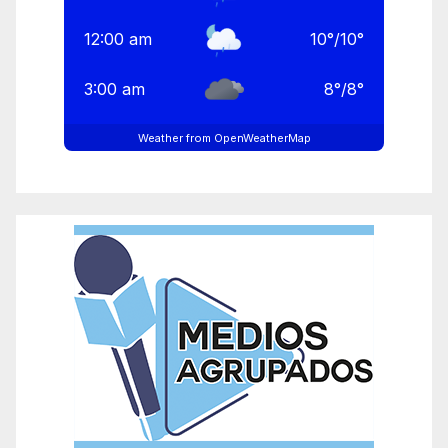
12:00 am
10
°
/
10
°
3:00 am
8
°
/
8
°
Weather from OpenWeatherMap