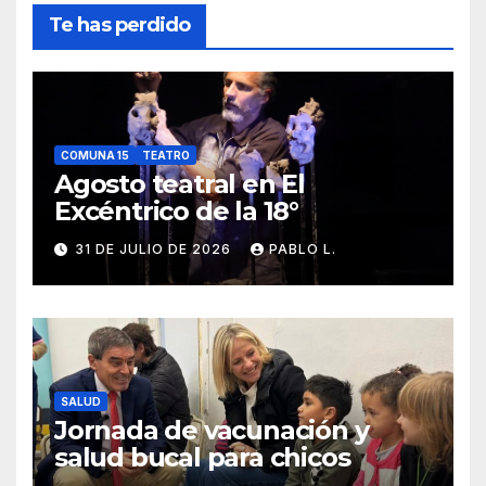
Te has perdido
COMUNA 15
TEATRO
Agosto teatral en El
Excéntrico de la 18°
31 DE JULIO DE 2026
PABLO L.
SALUD
Jornada de vacunación y
salud bucal para chicos