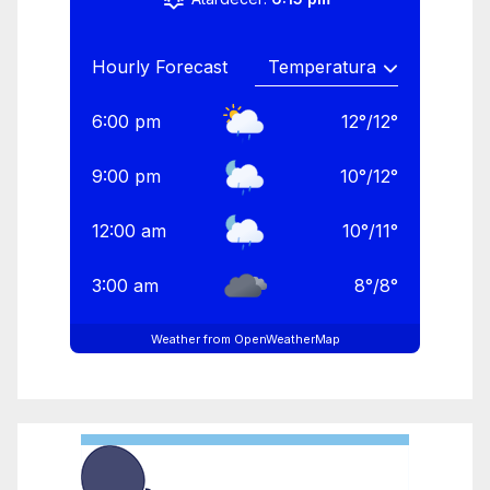
Hourly Forecast
6:00 pm
12
°
/
12
°
9:00 pm
10
°
/
12
°
12:00 am
10
°
/
11
°
3:00 am
8
°
/
8
°
Weather from OpenWeatherMap