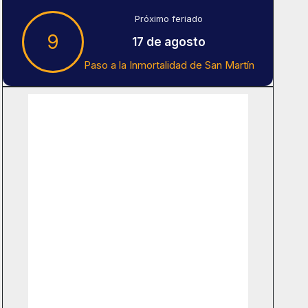
Próximo feriado
9
17 de agosto
Paso a la Inmortalidad de San Martín
Tiempo En Buenos Aires
Buenos Aires
9
°C
Cielo Claro
Amanecer:
7:41 am
Atardecer:
6:16 pm