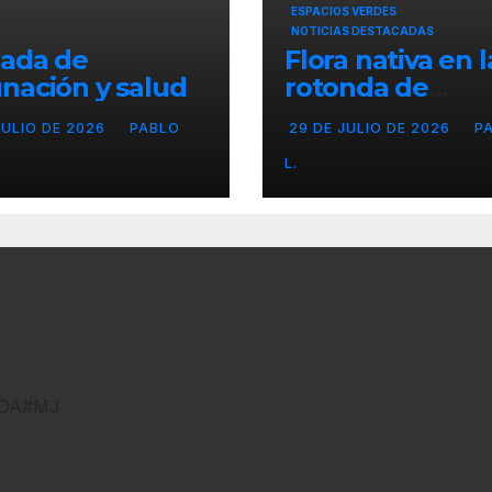
ESPACIOS VERDES
NOTICIAS DESTACADAS
nada de
Flora nativa en l
nación y salud
rotonda de
l para chicos
Agronomía
JULIO DE 2026
PABLO
29 DE JULIO DE 2026
P
L.
DNDA#MJ