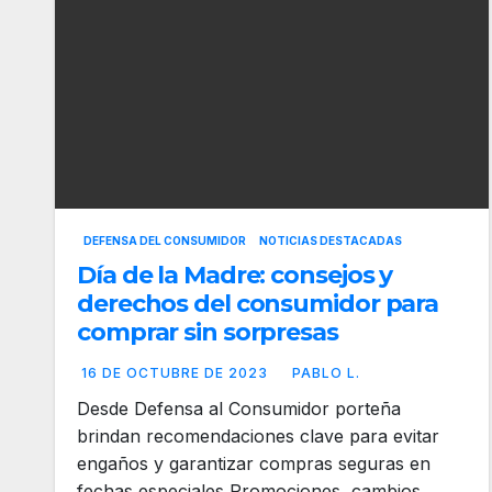
DEFENSA DEL CONSUMIDOR
NOTICIAS DESTACADAS
Día de la Madre: consejos y
derechos del consumidor para
comprar sin sorpresas
16 DE OCTUBRE DE 2023
PABLO L.
Desde Defensa al Consumidor porteña
brindan recomendaciones clave para evitar
engaños y garantizar compras seguras en
fechas especiales Promociones, cambios,…