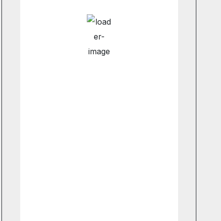
Hourly Forecast
12:00 am
9
°
/
9
°
3:00 am
9
°
/
9
°
6:00 am
8
°
/
9
°
9:00 am
8
°
/
8
°
Weather from OpenWeatherMap