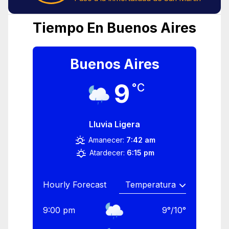
Tiempo En Buenos Aires
Buenos Aires
9
°C
Lluvia Ligera
Amanecer:
7:42 am
Atardecer:
6:15 pm
Hourly Forecast
9:00 pm
9
°
/
10
°