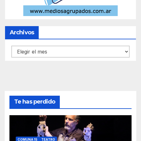
Archivos
Archivos
Te has perdido
COMUNA 15
TEATRO