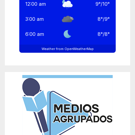
12:00 am
9
°
/
10
°
3:00 am
8
°
/
9
°
6:00 am
8
°
/
8
°
Weather from OpenWeatherMap