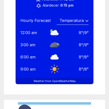
Atardecer:
6:15 pm
Hourly Forecast
12:00 am
8
°
/
9
°
3:00 am
8
°
/
9
°
6:00 am
8
°
/
8
°
9:00 am
8
°
/
8
°
Weather from OpenWeatherMap