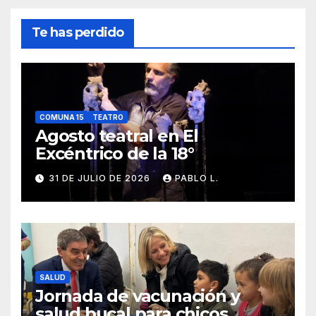
Te has perdido
COMUNA 15
TEATRO
Agosto teatral en El
Excéntrico de la 18°
31 DE JULIO DE 2026
PABLO L.
SALUD
Jornada de vacunación y
salud bucal para chicos