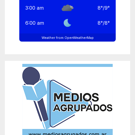
3:00 am
8
°
/
9
°
6:00 am
8
°
/
8
°
Weather from OpenWeatherMap