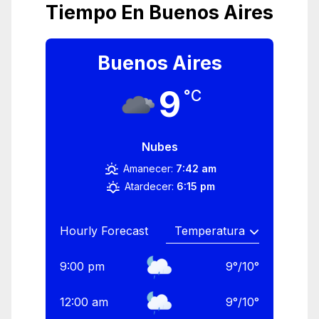
Tiempo En Buenos Aires
Buenos Aires
9
°C
Nubes
Amanecer:
7:42 am
Atardecer:
6:15 pm
Hourly Forecast
9:00 pm
9
°
/
10
°
12:00 am
9
°
/
10
°