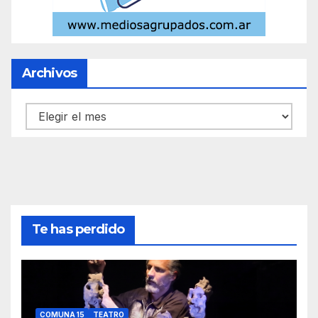
Archivos
Archivos
Te has perdido
COMUNA 15
TEATRO