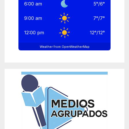
6:00 am
5
°
/
6
°
9:00 am
7
°
/
7
°
12:00 pm
12
°
/
12
°
Weather from OpenWeatherMap