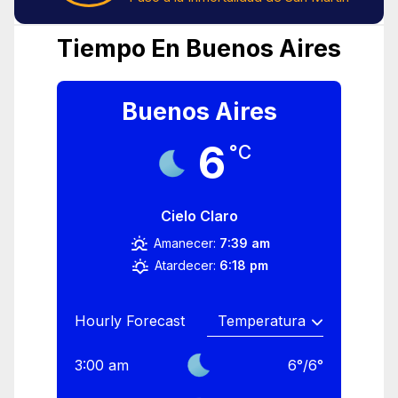
Tiempo En Buenos Aires
Buenos Aires
6
°C
Cielo Claro
Amanecer:
7:39 am
Atardecer:
6:18 pm
Hourly Forecast
3:00 am
6
°
/
6
°