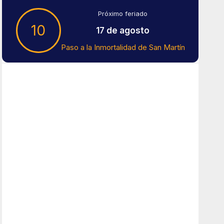
Próximo feriado
10
17 de agosto
Paso a la Inmortalidad de San Martín
Tiempo En Buenos Aires
Buenos Aires
4
°C
Cielo Claro
Amanecer:
7:41 am
Atardecer:
6:16 pm