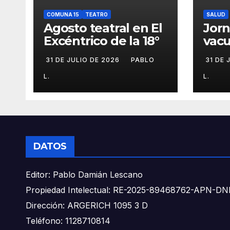
COMUNA 15
TEATRO
SALUD
Agosto teatral en El
Jor
Excéntrico de la 18°
vacu
buca
31 DE JULIO DE 2026
PABLO
31 DE 
L.
L.
DATOS
Editor: Pablo Damián Lescano
Propiedad Intelectual: RE-2025-89468762-APN-
Dirección: ARGERICH 1095 3 D
Teléfono: 1128710814