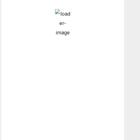
Hourly Forecast
9:00 am
5
°
/
6
°
12:00 pm
6
°
/
10
°
3:00 pm
11
°
/
14
°
6:00 pm
12
°
/
12
°
Weather from OpenWeatherMap