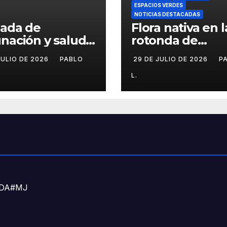
ESPACIOS VERDES
NOTICIAS DESTACADAS
nada de
Flora nativa en l
nación y salud
rotonda de
l para chicos
Agronomía
JULIO DE 2026
PABLO
29 DE JULIO DE 2026
P
L.
DNDA#MJ