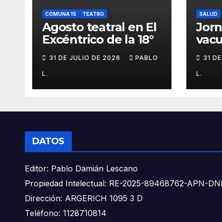
COMUNA 15
TEATRO
SALUD
Agosto teatral en El
Jor
Excéntrico de la 18°
vacu
buca
31 DE JULIO DE 2026
PABLO
31 D
L.
L.
DATOS
Editor: Pablo Damián Lescano
Propiedad Intelectual: RE-2025-89468762-APN-
Dirección: ARGERICH 1095 3 D
Teléfono: 1128710814