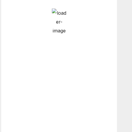
Hourly Forecast
3:00 am
7
°
/
8
°
6:00 am
7
°
/
8
°
9:00 am
8
°
/
8
°
12:00 pm
11
°
/
11
°
Weather from OpenWeatherMap