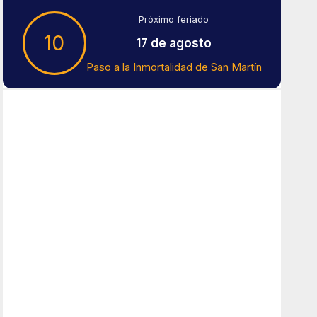
Próximo feriado
10
17 de agosto
Paso a la Inmortalidad de San Martín
Tiempo En Buenos Aires
Buenos Aires
7
°C
Muy Nuboso
Amanecer:
7:41 am
Atardecer:
6:16 pm