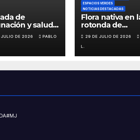
ESPACIOS VERDES
NOTICIAS DESTACADAS
nada de
Flora nativa en l
nación y salud
rotonda de
l para chicos
Agronomía
E JULIO DE 2026
PABLO
29 DE JULIO DE 2026
L.
DNDA#MJ