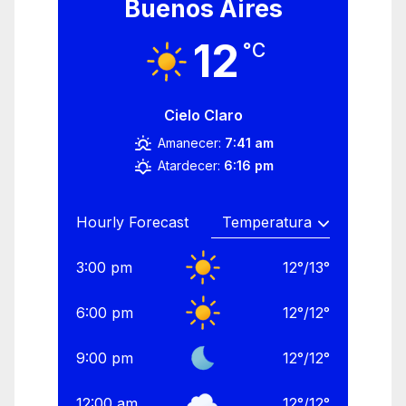
Buenos Aires
12
°C
Cielo Claro
Amanecer:
7:41 am
Atardecer:
6:16 pm
Hourly Forecast
3:00 pm
12
°
/
13
°
6:00 pm
12
°
/
12
°
9:00 pm
12
°
/
12
°
12:00 am
12
°
/
12
°