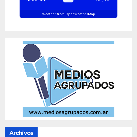
Weather from OpenWeatherMap
Archivos