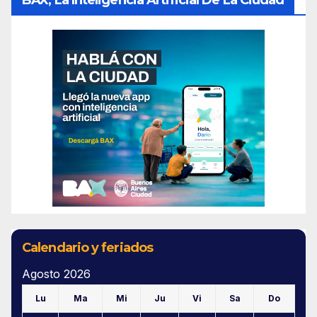
BAX, La Inteligencia Artificial De La Ciudad
Calendario y feriados
Agosto 2026
Lu
Ma
Mi
Ju
Vi
Sa
Do