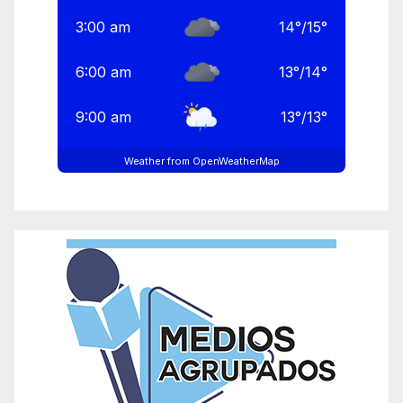
3:00 am
14
°
/
15
°
6:00 am
13
°
/
14
°
9:00 am
13
°
/
13
°
Weather from OpenWeatherMap