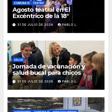
COMUNA 15
TEATRO
Agosto teatral en El
Excéntrico de la 18°
31 DE JULIO DE 2026
PABLO L.
SALUD
Jornada de vacunación y
salud bucal para chicos
31 DE JULIO DE 2026
PABLO L.
AGRONOMÍA
COMUNA 15
ESPACIOS VERDES