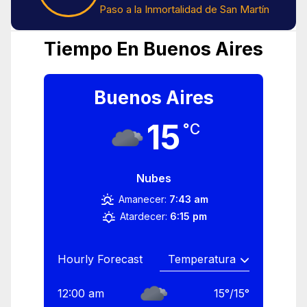
Paso a la Inmortalidad de San Martín
Tiempo En Buenos Aires
Buenos Aires
15
°C
Nubes
Amanecer:
7:43 am
Atardecer:
6:15 pm
Hourly Forecast
12:00 am
15
°
/
15
°