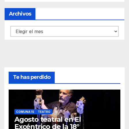
Archivos
Archivos
Te has perdido
COMUNA 15
TEATRO
Agosto teatral en El
Excéntrico de la 18°