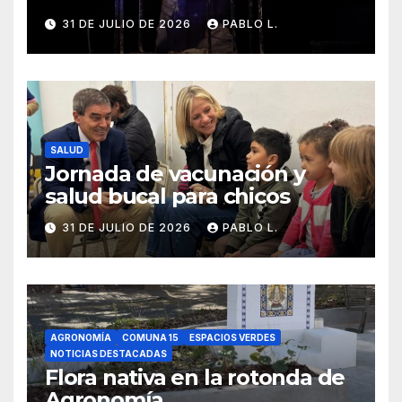
31 DE JULIO DE 2026
PABLO L.
SALUD
Jornada de vacunación y
salud bucal para chicos
31 DE JULIO DE 2026
PABLO L.
AGRONOMÍA
COMUNA 15
ESPACIOS VERDES
NOTICIAS DESTACADAS
Flora nativa en la rotonda de
Agronomía