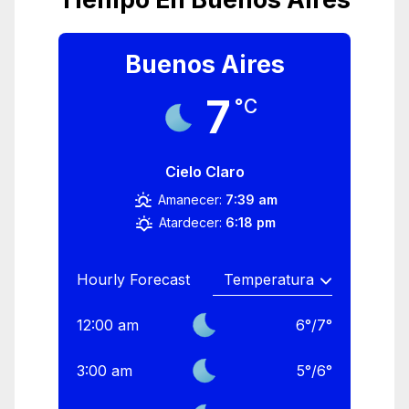
Buenos Aires
7
°C
Cielo Claro
Amanecer:
7:39 am
Atardecer:
6:18 pm
Hourly Forecast
12:00 am
6
°
/
7
°
3:00 am
5
°
/
6
°