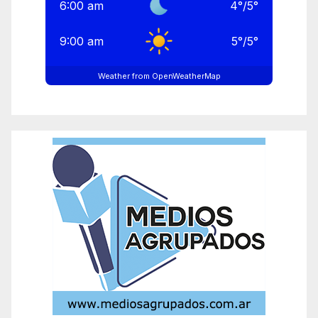
6:00 am
4
°
/
5
°
9:00 am
5
°
/
5
°
Weather from OpenWeatherMap