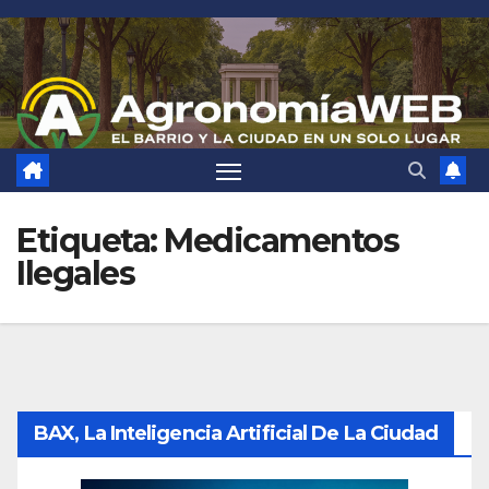
Saltar
al
contenido
Etiqueta:
Medicamentos
Ilegales
BAX, La Inteligencia Artificial De La Ciudad