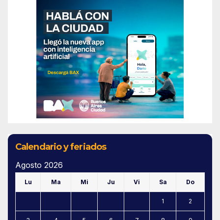
Calendario y feriados
Agosto 2026
Lu
Ma
Mi
Ju
Vi
Sa
Do
1
2