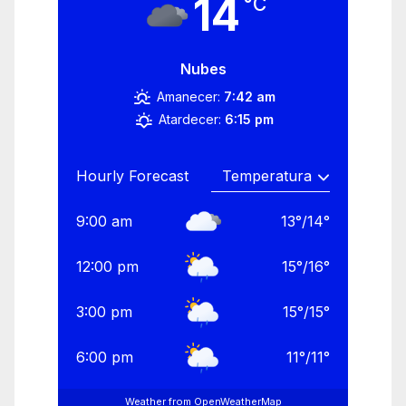
14
°C
Nubes
Amanecer:
7:42 am
Atardecer:
6:15 pm
Hourly Forecast
9:00 am
13
°
/
14
°
12:00 pm
15
°
/
16
°
3:00 pm
15
°
/
15
°
6:00 pm
11
°
/
11
°
Weather from OpenWeatherMap