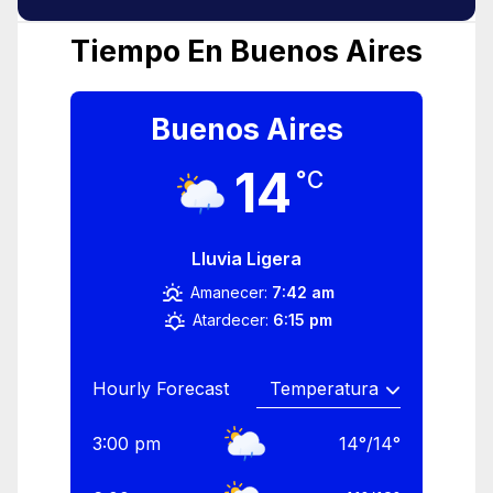
Tiempo En Buenos Aires
Buenos Aires
14
°C
Lluvia Ligera
Amanecer:
7:42 am
Atardecer:
6:15 pm
Hourly Forecast
3:00 pm
14
°
/
14
°