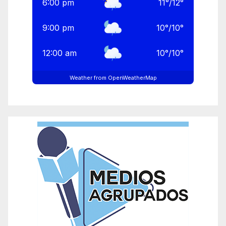
6:00 pm
11
°
/
12
°
9:00 pm
10
°
/
10
°
12:00 am
10
°
/
10
°
Weather from OpenWeatherMap