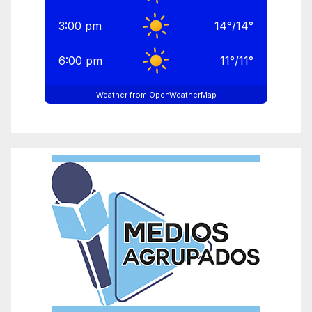
3:00 pm
14
°
/
14
°
6:00 pm
11
°
/
11
°
Weather from OpenWeatherMap