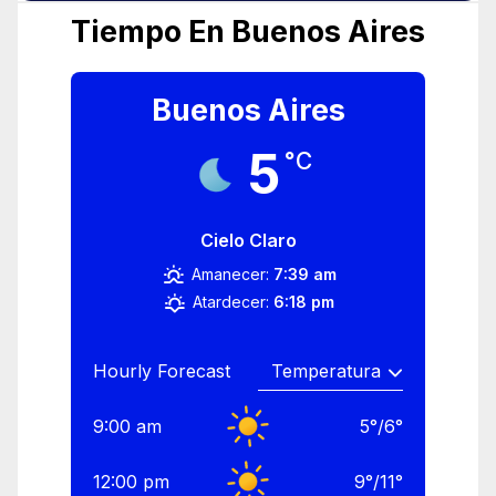
Tiempo En Buenos Aires
Buenos Aires
5
°C
Cielo Claro
Amanecer:
7:39 am
Atardecer:
6:18 pm
Hourly Forecast
9:00 am
5
°
/
6
°
12:00 pm
9
°
/
11
°