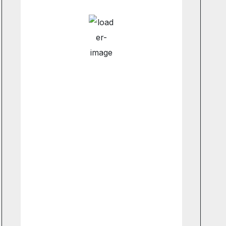
Hourly Forecast
3:00 am
8
°
/
8
°
6:00 am
8
°
/
8
°
9:00 am
8
°
/
8
°
12:00 pm
11
°
/
11
°
Weather from OpenWeatherMap