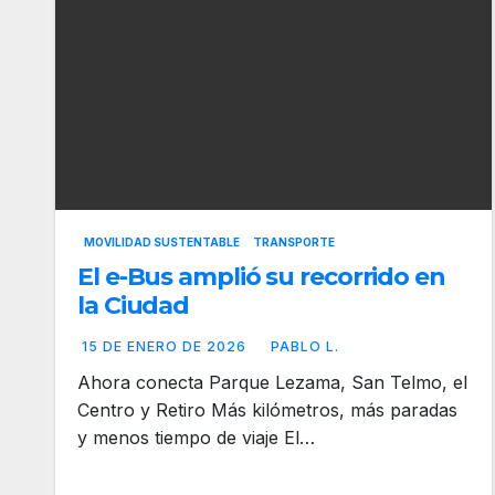
MOVILIDAD SUSTENTABLE
TRANSPORTE
El e-Bus amplió su recorrido en
la Ciudad
15 DE ENERO DE 2026
PABLO L.
Ahora conecta Parque Lezama, San Telmo, el
Centro y Retiro Más kilómetros, más paradas
y menos tiempo de viaje El…