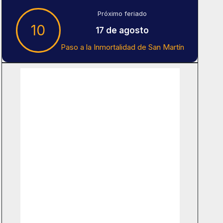
Próximo feriado
10
17 de agosto
Paso a la Inmortalidad de San Martín
Tiempo En Buenos Aires
Buenos Aires
8
°C
Nubes
Amanecer:
7:41 am
Atardecer:
6:16 pm