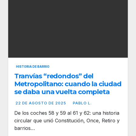
HISTORIA DE BARRIO
Tranvías “redondos” del
Metropolitano: cuando la ciudad
se daba una vuelta completa
22 DE AGOSTO DE 2025
PABLO L.
De los coches 58 y 59 al 61 y 62: una historia
circular que unió Constitución, Once, Retiro y
barrios…