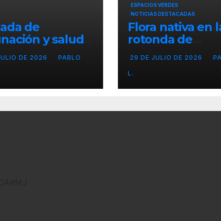
ESPACIOS VERDES
NOTICIAS DESTACADAS
nada de
Flora nativa en l
nación y salud
rotonda de
l para chicos
Agronomía
JULIO DE 2026
PABLO
29 DE JULIO DE 2026
P
L.
DNDA#MJ