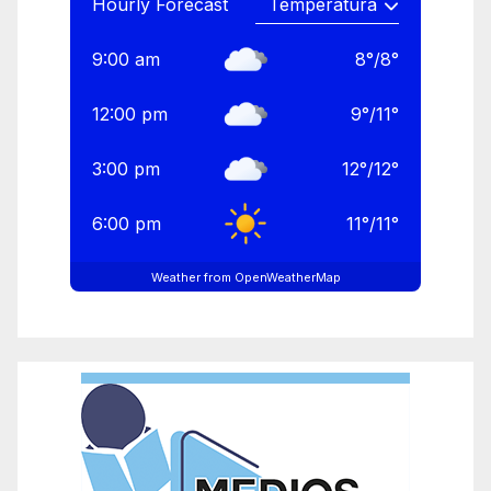
Hourly Forecast
9:00 am
8
°
/
8
°
12:00 pm
9
°
/
11
°
3:00 pm
12
°
/
12
°
6:00 pm
11
°
/
11
°
Weather from OpenWeatherMap