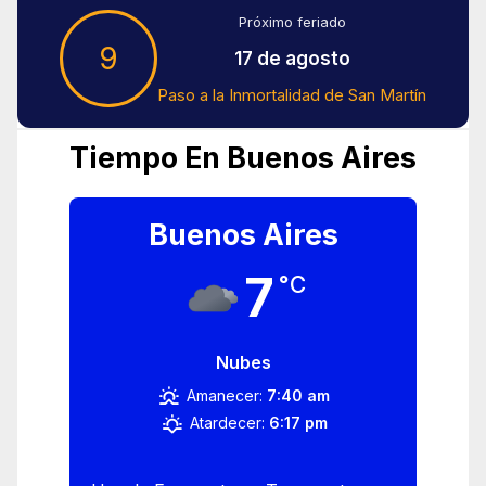
Próximo feriado
9
17 de agosto
Paso a la Inmortalidad de San Martín
Tiempo En Buenos Aires
Buenos Aires
7
°C
Nubes
Amanecer:
7:40 am
Atardecer:
6:17 pm