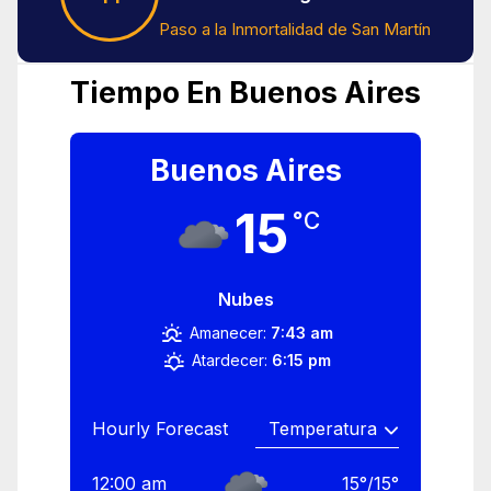
Paso a la Inmortalidad de San Martín
Tiempo En Buenos Aires
Buenos Aires
15
°C
Nubes
Amanecer:
7:43 am
Atardecer:
6:15 pm
Hourly Forecast
12:00 am
15
°
/
15
°