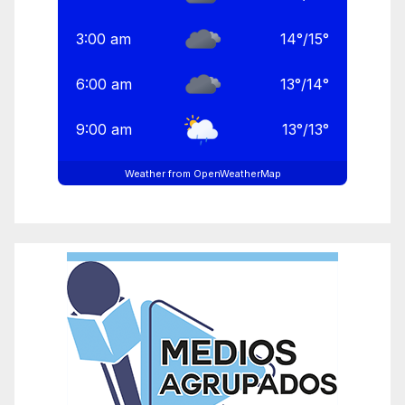
3:00 am
14
°
/
15
°
6:00 am
13
°
/
14
°
9:00 am
13
°
/
13
°
Weather from OpenWeatherMap