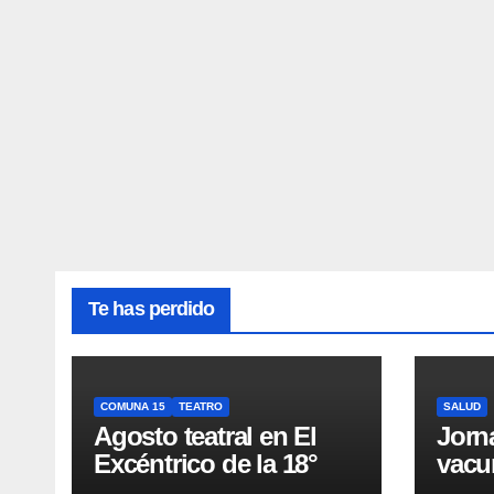
Te has perdido
COMUNA 15
TEATRO
SALUD
Agosto teatral en El
Jorn
Excéntrico de la 18°
vacu
buca