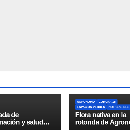
AGRONOMÍA
COMUNA 15
ESPACIOS VERDES
NOTICIAS DE
ada de
Flora nativa en la
nación y salud
rotonda de Agron
l para chicos