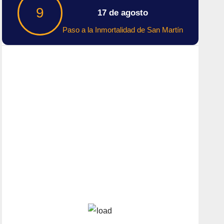
9
17 de agosto
Paso a la Inmortalidad de San Martín
Tiempo En Buenos
Aires
Buenos Aires
8
°C
Nubes Dispersas
Amanecer:
7:40 am
Atardecer:
6:17 pm