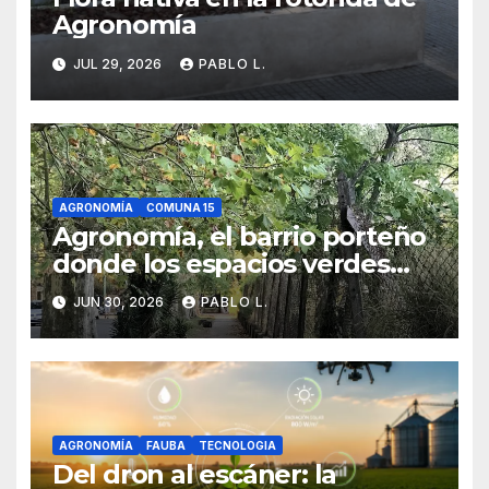
Agronomía
JUL 29, 2026
PABLO L.
AGRONOMÍA
COMUNA 15
Agronomía, el barrio porteño
donde los espacios verdes
cambian el ritmo de la Ciudad
JUN 30, 2026
PABLO L.
AGRONOMÍA
FAUBA
TECNOLOGIA
Del dron al escáner: la