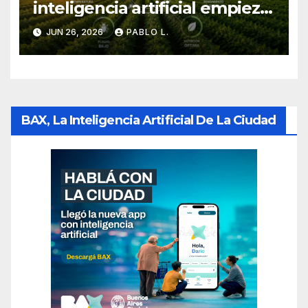
inteligencia artificial empieza
a cambiar la forma de
JUN 26, 2026
PABLO L.
producir en el campo
BAX, La Inteligencia Artificial De La Ciudad