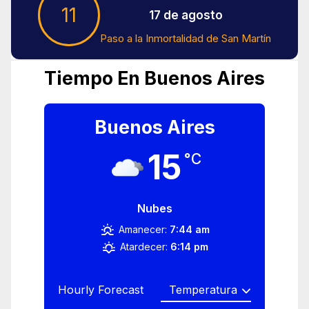
11
17 de agosto
Paso a la Inmortalidad de San Martín
Tiempo En Buenos Aires
Buenos Aires
15
°C
Nubes
Amanecer:
7:44 am
Atardecer:
6:14 pm
Hourly Forecast