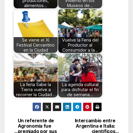
productores,
invierno en los
alimentos…
Museos de…
Se viene el XI
Vuelve la Feria del
Festival Cervantino
Productor al
en la Ciudad
Consumidor a la…
La feria Sabe la
La agenda cultural
Tierra vuelve a
para disfrutar el fin
recorrer la Ciudad…
de semana…
Un referente de
Intercambio entre
Navegación
Agronomía fue
Argentina e Italia:
premiado por sus
científicos