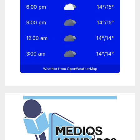
6:00 pm
14
°
/
15
°
9:00 pm
14
°
/
15
°
12:00 am
14
°
/
14
°
3:00 am
14
°
/
14
°
Weather from OpenWeatherMap