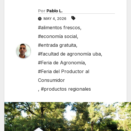
Por
Pablo L.
MAY 4, 2026
#alimentos frescos
,
#economía social
,
#entrada gratuita
,
#facultad de agronomía uba
,
#Feria de Agronomía
,
#Feria del Productor al
Consumidor
,
#productos regionales