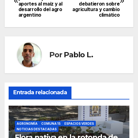
de
aportes al maíz y al
debatieron sobre
desarrollo del agro
agricultura y cambio
entradas
argentino
climático
Por
Pablo L.
Entrada relacionada
AGRONOMÍA
COMUNA 15
ESPACIOS VERDES
NOTICIAS DESTACADAS
Flora nativa en la rotonda de