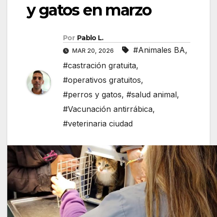
y gatos en marzo
Por
Pablo L.
#Animales BA
,
MAR 20, 2026
#castración gratuita
,
#operativos gratuitos
,
#perros y gatos
,
#salud animal
,
#Vacunación antirrábica
,
#veterinaria ciudad