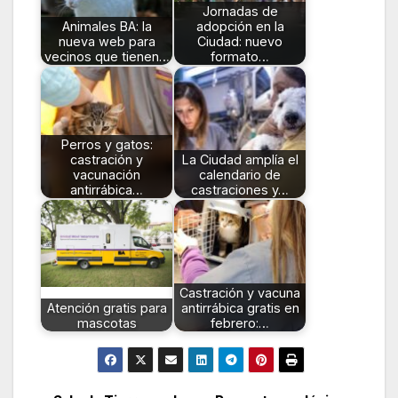
Jornadas de
Animales BA: la
adopción en la
nueva web para
Ciudad: nuevo
vecinos que tienen…
formato…
Perros y gatos:
castración y
La Ciudad amplía el
vacunación
calendario de
antirrábica…
castraciones y…
Castración y vacuna
Atención gratis para
antirrábica gratis en
mascotas
febrero:…