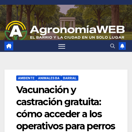
Saltar
al
contenido
AMBIENTE
ANIMALES BA
BARRIAL
Vacunación y
castración gratuita:
cómo acceder a los
operativos para perros