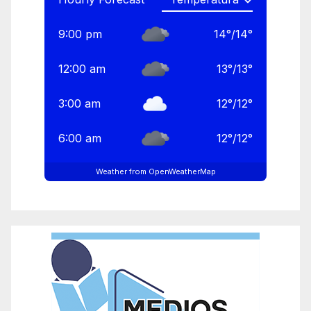
9:00 pm
14
°
/
14
°
12:00 am
13
°
/
13
°
3:00 am
12
°
/
12
°
6:00 am
12
°
/
12
°
Weather from OpenWeatherMap