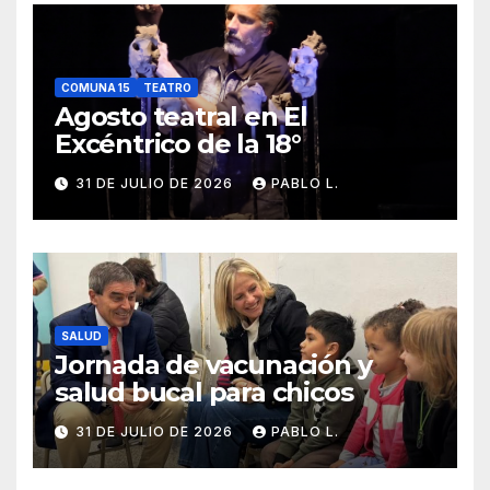
COMUNA 15
TEATRO
Agosto teatral en El
Excéntrico de la 18°
31 DE JULIO DE 2026
PABLO L.
SALUD
Jornada de vacunación y
salud bucal para chicos
31 DE JULIO DE 2026
PABLO L.