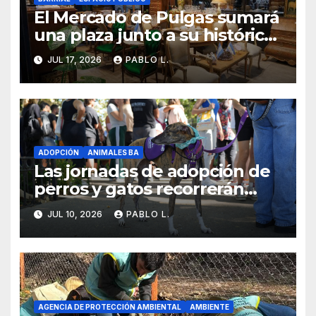
El Mercado de Pulgas sumará
una plaza junto a su histórico
galpón
JUL 17, 2026
PABLO L.
ADOPCIÓN
ANIMALES BA
Las jornadas de adopción de
perros y gatos recorrerán
distintos barrios con
JUL 10, 2026
PABLO L.
actividades todos los sábados
AGENCIA DE PROTECCIÓN AMBIENTAL
AMBIENTE