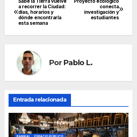
Sabe la Tierra vuelve
Proyecto ecológico
Navegación
a recorrer la Ciudad:
conecta
días, horarios y
investigación y
de
dónde encontrarla
estudiantes
esta semana
entradas
Por
Pablo L.
Entrada relacionada
BARRIAL
ESPACIO PÚBLICO