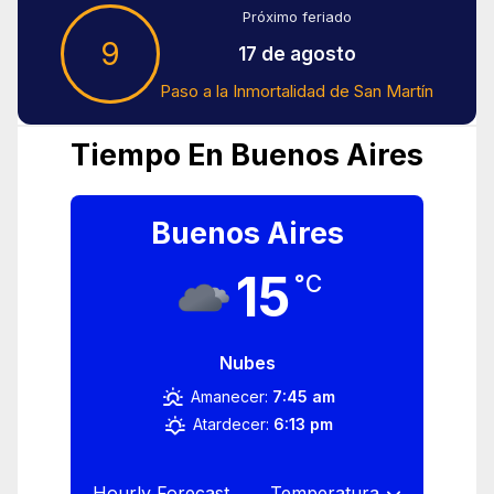
Próximo feriado
9
17 de agosto
Paso a la Inmortalidad de San Martín
Tiempo En Buenos Aires
Buenos Aires
15
°C
Nubes
Amanecer:
7:45 am
Atardecer:
6:13 pm
Hourly Forecast