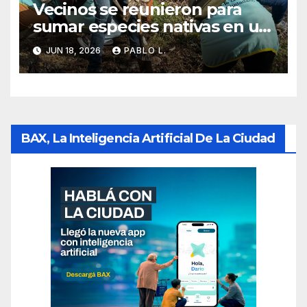
Vecinos se reunieron para
sumar especies nativas en un
espacio ambiental de
JUN 18, 2026
PABLO L.
Chacarita
BAX, La Inteligencia Artificial De La Ciudad