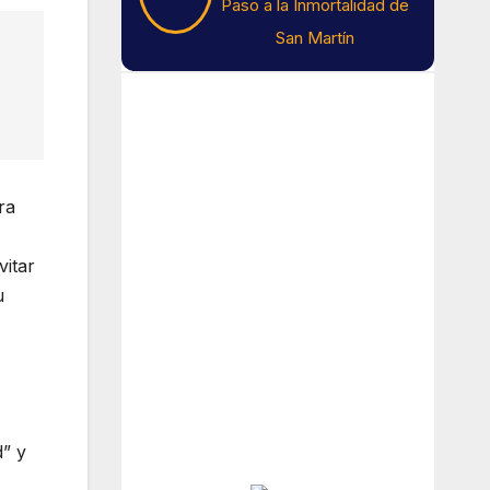
Paso a la Inmortalidad de
San Martín
Tiempo En Buenos
Aires
Buenos Aires
ra
12
°C
vitar
u
Cielo Claro
Amanecer:
7:41 am
Atardecer:
6:16 pm
d” y
Hourly Forecast