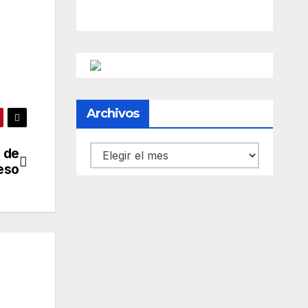
Archivos
Archivos
 de
reso