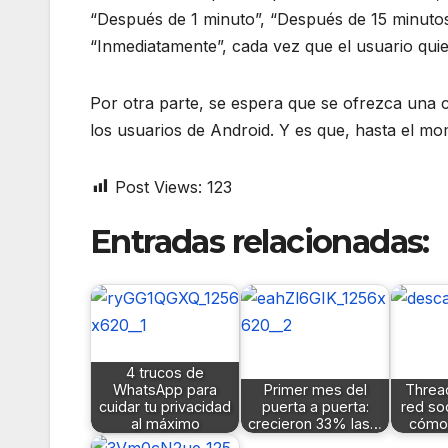
“Después de 1 minuto”, “Después de 15 minutos”
“Inmediatamente”, cada vez que el usuario quie
Por otra parte, se espera que se ofrezca una ca
los usuarios de Android. Y es que, hasta el mo
Post Views:
123
Entradas relacionadas:
4 trucos de
WhatsApp para
Primer mes del
Thread
cuidar tu privacidad
puerta a puerta:
red so
al máximo
crecieron 33% las…
cómo