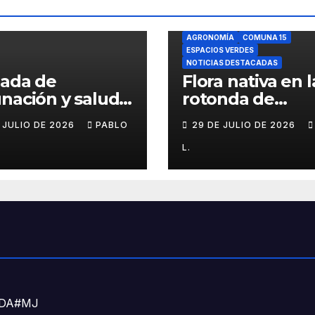
AGRONOMÍA
COMUNA 15
ESPACIOS VERDES
NOTICIAS DESTACADAS
nada de
Flora nativa en l
nación y salud
rotonda de
l para chicos
Agronomía
E JULIO DE 2026
PABLO
29 DE JULIO DE 2026
L.
DNDA#MJ