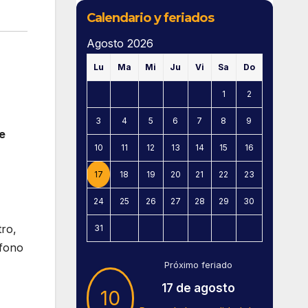
Calendario y feriados
Agosto 2026
Lu
Ma
Mi
Ju
Vi
Sa
Do
1
2
3
4
5
6
7
8
9
e
10
11
12
13
14
15
16
17
18
19
20
21
22
23
24
25
26
27
28
29
30
tro,
31
éfono
Próximo feriado
17 de agosto
10