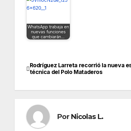
WhatsApp trabaja en
nuevas funciones
que cambiarán…
Rodríguez Larreta recorrió la nueva e
Navegación
técnica del Polo Mataderos
de
entradas
Por
Nicolas L.