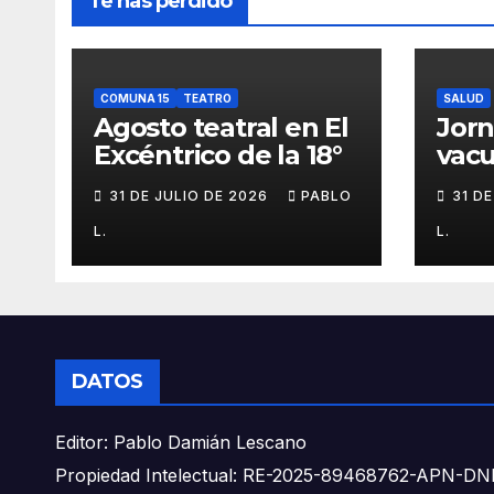
Te has perdido
COMUNA 15
TEATRO
SALUD
Agosto teatral en El
Jor
Excéntrico de la 18°
vacu
buca
31 DE JULIO DE 2026
PABLO
31 D
L.
L.
DATOS
Editor: Pablo Damián Lescano
Propiedad Intelectual: RE-2025-89468762-APN-