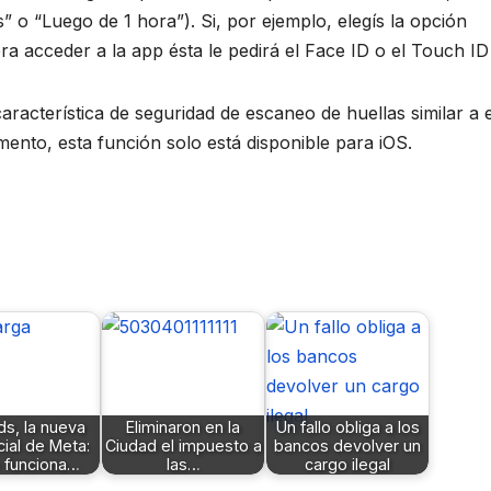
 o “Luego de 1 hora”). Si, por ejemplo, elegís la opción
ra acceder a la app ésta le pedirá el Face ID o el Touch ID
racterística de seguridad de escaneo de huellas similar a 
mento, esta función solo está disponible para iOS.
s, la nueva
Eliminaron en la
Un fallo obliga a los
cial de Meta:
Ciudad el impuesto a
bancos devolver un
 funciona…
las…
cargo ilegal