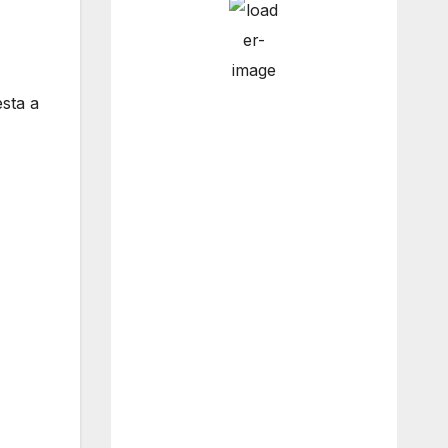
3:00 pm
12
°
/
13
°
esta a
6:00 pm
12
°
/
12
°
9:00 pm
12
°
/
12
°
12:00 am
12
°
/
12
°
Weather from OpenWeatherMap