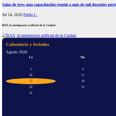
Salas de tres: una capacitación reunió a más de mil docentes por
Jul 14, 2026
Pablo L.
BAX, la inteligencia artificial de la Ciudad
Calendario y feriados
Agosto 2026
Lu
Ma
3
4
10
11
17
18
24
25
31