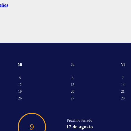
teños
Mi
Ju
Vi
5
6
7
12
13
14
19
20
21
26
27
28
Próximo feriado
9
17 de agosto