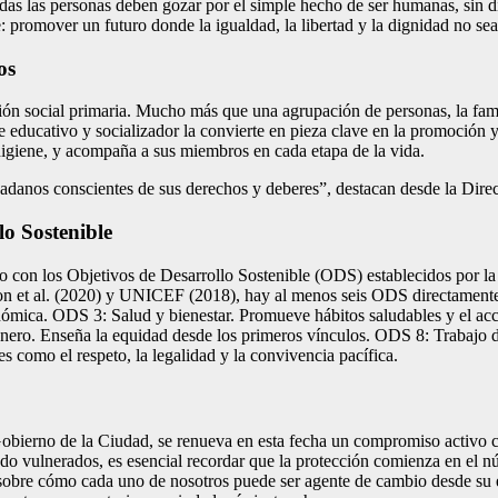
das las personas deben gozar por el simple hecho de ser humanas, sin di
: promover un futuro donde la igualdad, la libertad y la dignidad no sea
os
ión social primaria. Mucho más que una agrupación de personas, la fami
 educativo y socializador la convierte en pieza clave en la promoción 
higiene, y acompaña a sus miembros en cada etapa de la vida.
dadanos conscientes de sus derechos y deberes”, destacan desde la Dire
o Sostenible
ulo con los Objetivos de Desarrollo Sostenible (ODS) establecidos por la
on et al. (2020) y UNICEF (2018), hay al menos seis ODS directamente i
conómica. ODS 3: Salud y bienestar. Promueve hábitos saludables y el a
énero. Enseña la equidad desde los primeros vínculos. ODS 8: Trabajo d
es como el respeto, la legalidad y la convivencia pacífica.
obierno de la Ciudad, se renueva en esta fecha un compromiso activo co
vulnerados, es esencial recordar que la protección comienza en el núcl
sobre cómo cada uno de nosotros puede ser agente de cambio desde su en