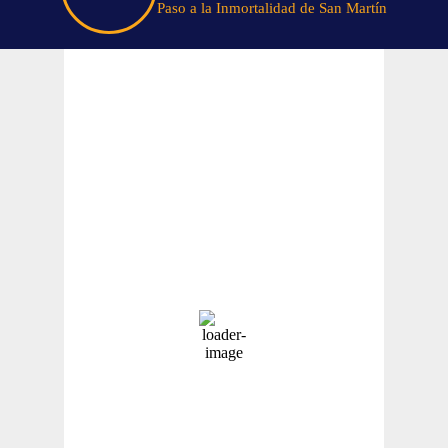
Paso a la Inmortalidad de San Martín
Tiempo En Buenos Aires
Buenos Aires
15
°C
Muy Nuboso
Amanecer:
7:45 am
Atardecer:
6:13 pm
Hourly Forecast
12:00 pm
14
°
/
15
°