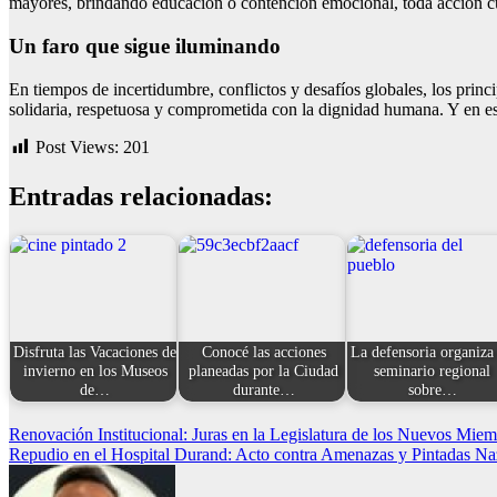
mayores, brindando educación o contención emocional, toda acción cu
Un faro que sigue iluminando
En tiempos de incertidumbre, conflictos y desafíos globales, los prin
solidaria, respetuosa y comprometida con la dignidad humana. Y en es
Post Views:
201
Entradas relacionadas:
Disfruta las Vacaciones de
Conocé las acciones
La defensoria organiza
invierno en los Museos
planeadas por la Ciudad
seminario regional
de…
durante…
sobre…
Navegación
Renovación Institucional: Juras en la Legislatura de los Nuevos Mie
Repudio en el Hospital Durand: Acto contra Amenazas y Pintadas Na
de