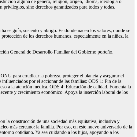
stinción alguna de género, religión, origen, idioma, ideología o
n privilegios, sino derechos garantizados para todos y todas.
lia es guía, sustento y abrigo. Es donde nacen los valores, donde se
y protección de los derechos humanos, especialmente en la niñez, la
cción General de Desarrollo Familiar del Gobierno porteño.
 ONU para erradicar la pobreza, proteger el planeta y asegurar el
nfluenciados por el accionar de las familias: ODS 1: Fin de la
cceso a la atención médica. ODS 4: Educación de calidad. Fomenta la
ecente y crecimiento económico. Apoya la inserción laboral de los
n la construcción de una sociedad más equitativa, inclusiva y
eo más cercano: la familia. Por eso, en este nuevo aniversario de la
torno cotidiano. Ya sea cuidando a los hijos, apoyando a los