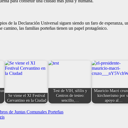
enta para construir una ciudad más justa y humana.
cipios de la Declaración Universal siguen siendo un faro de esperanza,
e camino, las familias porteñas tienen un papel protagónico.
 un
Test de VIH, sífilis y
Mauricio Macri cruz
Se viene el XI Festival
Centros de testeo:
kirchnerismo por 
Cervantino en la Ciudad
sencillo,…
apoyo al…
mbros de Juntas Comunales Porteñas
zis