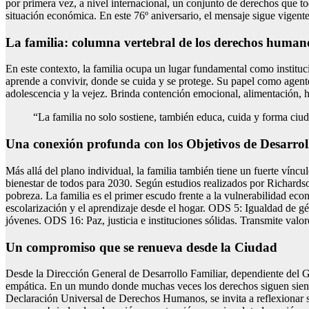
por primera vez, a nivel internacional, un conjunto de derechos que to
situación económica. En este 76º aniversario, el mensaje sigue vigente
La familia: columna vertebral de los derechos human
En este contexto, la familia ocupa un lugar fundamental como instituc
aprende a convivir, donde se cuida y se protege. Su papel como agente
adolescencia y la vejez. Brinda contención emocional, alimentación, 
“La familia no solo sostiene, también educa, cuida y forma ciu
Una conexión profunda con los Objetivos de Desarroll
Más allá del plano individual, la familia también tiene un fuerte vínc
bienestar de todos para 2030. Según estudios realizados por Richards
pobreza. La familia es el primer escudo frente a la vulnerabilidad e
escolarización y el aprendizaje desde el hogar. ODS 5: Igualdad de g
jóvenes. ODS 16: Paz, justicia e instituciones sólidas. Transmite valor
Un compromiso que se renueva desde la Ciudad
Desde la Dirección General de Desarrollo Familiar, dependiente del G
empática. En un mundo donde muchas veces los derechos siguen siendo 
Declaración Universal de Derechos Humanos, se invita a reflexionar 