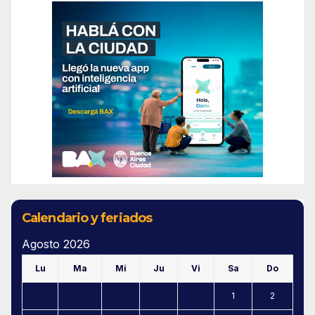
Calendario y feriados
Agosto 2026
Lu
Ma
Mi
Ju
Vi
Sa
Do
1
2