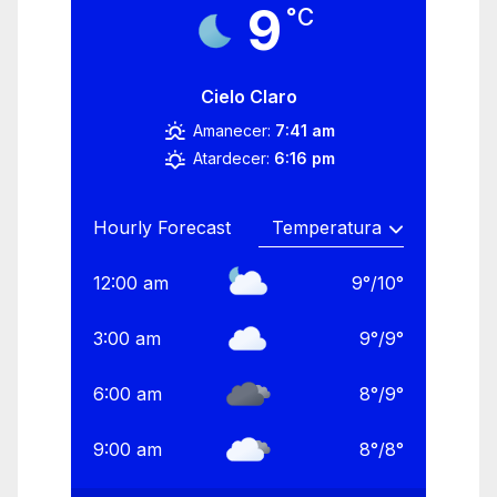
9
°C
Cielo Claro
Amanecer:
7:41 am
Atardecer:
6:16 pm
Hourly Forecast
12:00 am
9
°
/
10
°
3:00 am
9
°
/
9
°
6:00 am
8
°
/
9
°
9:00 am
8
°
/
8
°