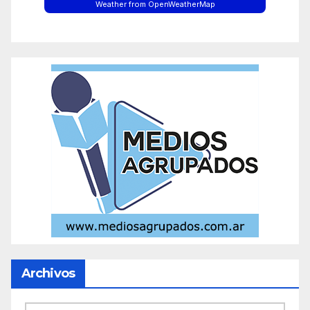
Weather from OpenWeatherMap
Archivos