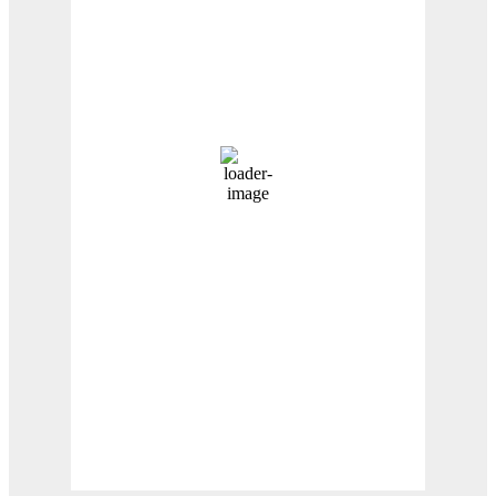
14
°C
Lluvia Ligera
Amanecer:
7:42 am
Atardecer:
6:15 pm
Hourly Forecast
3:00 pm
14
°
/
14
°
6:00 pm
11
°
/
12
°
9:00 pm
10
°
/
10
°
12:00 am
10
°
/
10
°
Weather from OpenWeatherMap