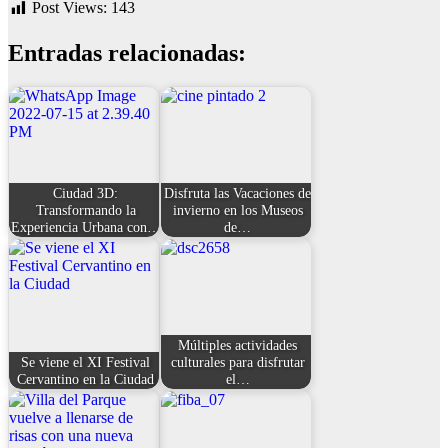
Post Views:
143
Entradas relacionadas:
Ciudad 3D:
Disfruta las Vacaciones de
Transformando la
invierno en los Museos
Experiencia Urbana con…
de…
Múltiples actividades
Se viene el XI Festival
culturales para disfrutar
Cervantino en la Ciudad
el…