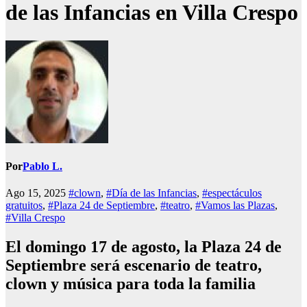
de las Infancias en Villa Crespo
Por
Pablo L.
Ago 15, 2025
#clown
,
#Día de las Infancias
,
#espectáculos
gratuitos
,
#Plaza 24 de Septiembre
,
#teatro
,
#Vamos las Plazas
,
#Villa Crespo
El domingo 17 de agosto, la Plaza 24 de
Septiembre será escenario de teatro,
clown y música para toda la familia