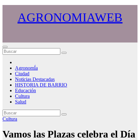
Saltar
al
AGRONOMIAWEB
contenido
AgronomÍa
Ciudad
Noticias Destacadas
HISTORIA DE BARRIO
Educación
Cultura
Salud
Cultura
Vamos las Plazas celebra el Día