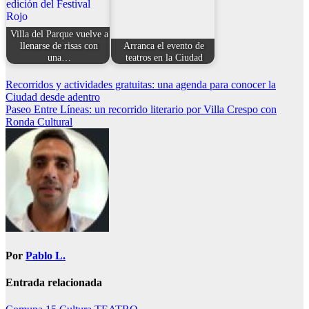
Villa del Parque vuelve a
llenarse de risas con
Arranca el evento de
una…
teatros en la Ciudad
Navegación
Recorridos y actividades gratuitas: una agenda para conocer la
Ciudad desde adentro
de
Paseo Entre Líneas: un recorrido literario por Villa Crespo con
entradas
Ronda Cultural
Por
Pablo L.
Entrada relacionada