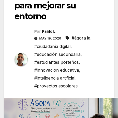
para mejorar su
entorno
Por
Pablo L.
#ágora ia
,
MAY 19, 2026
#ciudadanía digital
,
#educación secundaria
,
#estudiantes porteños
,
#innovación educativa
,
#inteligencia artificial
,
#proyectos escolares