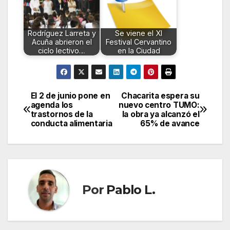
Rodríguez Larreta y
Se viene el XI
Acuña abrieron el
Festival Cervantino
ciclo lectivo…
en la Ciudad
El 2 de junio pone en
Chacarita espera su
Navegación
agenda los
nuevo centro TUMO:
trastornos de la
la obra ya alcanzó el
de
conducta alimentaria
65% de avance
entradas
Por
Pablo L.