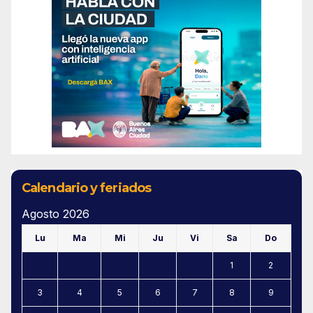
Calendario y feriados
Agosto 2026
Lu
Ma
Mi
Ju
Vi
Sa
Do
1
2
3
4
5
6
7
8
9