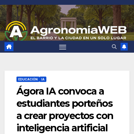
Saltar
al
contenido
EDUCACIÓN
IA
Ágora IA convoca a
estudiantes porteños
a crear proyectos con
inteligencia artificial