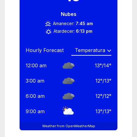
Nubes
Amanecer:
7:45 am
Atardecer:
6:13 pm
Hourly Forecast
12:00 am
13
°
/
14
°
3:00 am
12
°
/
13
°
6:00 am
12
°
/
12
°
9:00 am
13
°
/
13
°
Weather from OpenWeatherMap