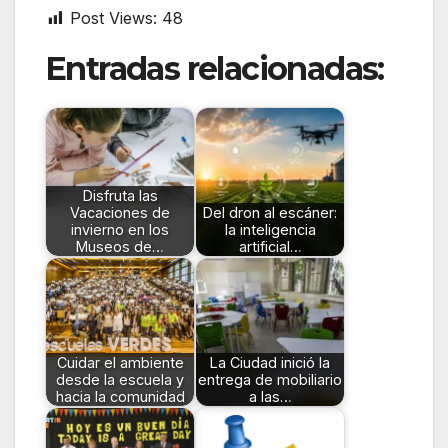
Post Views:
48
Entradas relacionadas:
Disfruta las
Vacaciones de
Del dron al escáner:
invierno en los
la inteligencia
Museos de…
artificial…
Cuidar el ambiente
La Ciudad inició la
desde la escuela y
entrega de mobiliario
hacia la comunidad
a las…