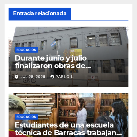
Entrada relacionada
EDUCACIÓN
Durante junio y julio
finalizaron obras de
infraestructura en doce
JUL 28, 2026
PABLO L.
establecimientos educativos
ubicados en nueve comunas
EDUCACIÓN
Estudiantes de una escuela
técnica de Barracas trabajan