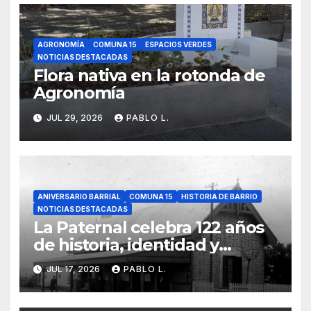
AGRONOMÍA
COMUNA 15
ESPACIOS VERDES
NOTICIAS DESTACADAS
Flora nativa en la rotonda de
Agronomía
JUL 29, 2026
PABLO L.
ANIVERSARIO BARRIAL
COMUNA 15
HISTORIA DE BARRIO
NOTICIAS DESTACADAS
La Paternal celebra 122 años
de historia, identidad y
memoria barrial
JUL 17, 2026
PABLO L.