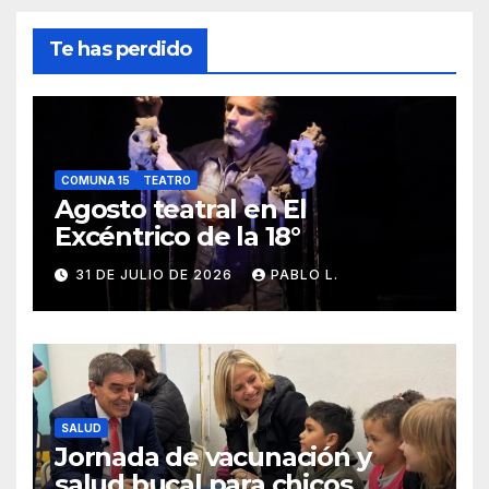
Te has perdido
COMUNA 15
TEATRO
Agosto teatral en El
Excéntrico de la 18°
31 DE JULIO DE 2026
PABLO L.
SALUD
Jornada de vacunación y
salud bucal para chicos