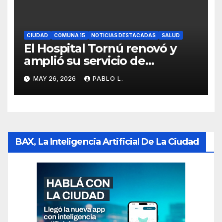
CIUDAD
COMUNA 15
NOTICIAS DESTACADAS
SALUD
El Hospital Tornú renovó y
amplió su servicio de
Anatomía Patológica en
MAY 26, 2026
PABLO L.
Parque Chas
BAX, La Inteligencia Artificial De La Ciudad