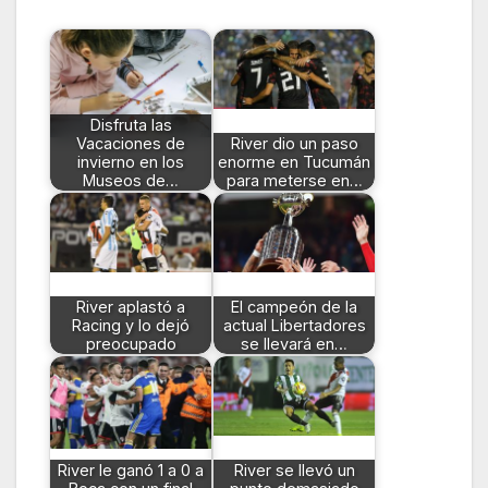
Disfruta las
Vacaciones de
River dio un paso
invierno en los
enorme en Tucumán
Museos de…
para meterse en…
River aplastó a
El campeón de la
Racing y lo dejó
actual Libertadores
preocupado
se llevará en…
River le ganó 1 a 0 a
River se llevó un