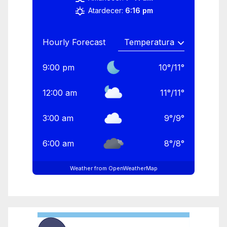
Atardecer:
6:16 pm
Hourly Forecast
9:00 pm
10
°
/
11
°
12:00 am
11
°
/
11
°
3:00 am
9
°
/
9
°
6:00 am
8
°
/
8
°
Weather from OpenWeatherMap