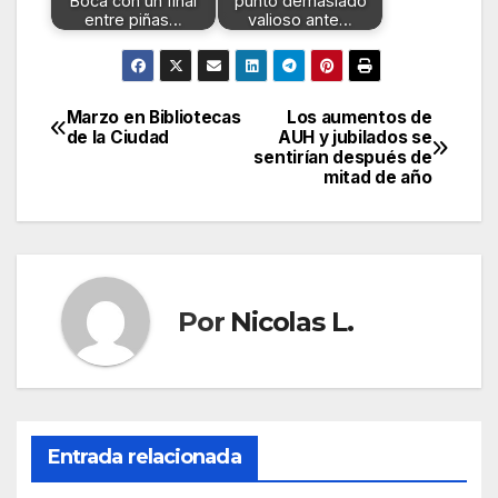
Boca con un final
punto demasiado
entre piñas…
valioso ante…
Marzo en Bibliotecas
Los aumentos de
Navegación
de la Ciudad
AUH y jubilados se
sentirían después de
de
mitad de año
entradas
Por
Nicolas L.
Entrada relacionada