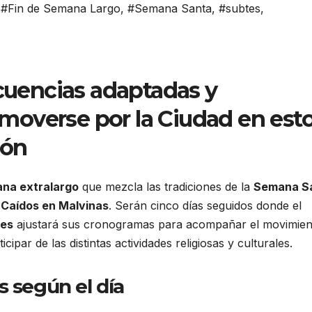
,
#Fin de Semana Largo
,
#Semana Santa
,
#subtes
,
ecuencias adaptadas y
overse por la Ciudad en est
ión
ana extralargo
que mezcla las tradiciones de la
Semana S
s Caídos en Malvinas
. Serán cinco días seguidos donde el
res
ajustará sus cronogramas para acompañar el movimien
cipar de las distintas actividades religiosas y culturales.
s según el día