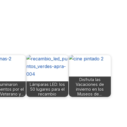
Disfruta las
luminaron
Lámparas LED: los
Vacaciones de
ntos por el
50 lugares para el
invierno en los
 Veterano y…
recambio
Museos de…