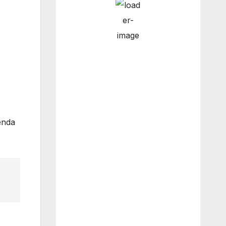
6:00 pm
11
°
/
13
°
9:00 pm
9
°
/
11
°
enda
12:00 am
8
°
/
8
°
3:00 am
7
°
/
7
°
Weather from OpenWeatherMap