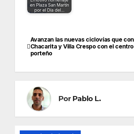
en Plaza San Martín
por el Día del…
Avanzan las nuevas ciclovías que co
Navegación
Chacarita y Villa Crespo con el centro
de
porteño
entradas
Por
Pablo L.