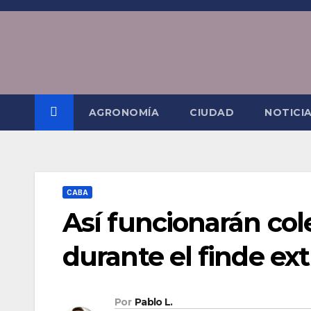
Saltar
al
contenido
AGRONOMÍA
CIUDAD
NOTICI
CABA
Así funcionarán cole
durante el finde e
Por
Pablo L.