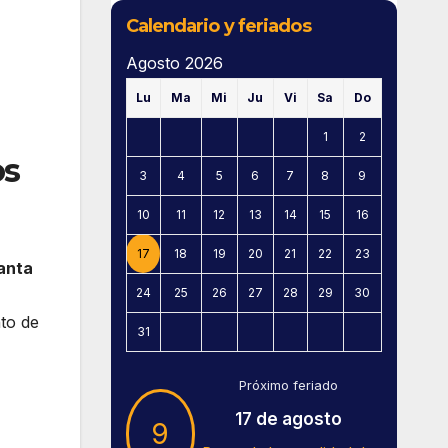
Calendario y feriados
Agosto 2026
Lu
Ma
Mi
Ju
Vi
Sa
Do
1
2
os
3
4
5
6
7
8
9
10
11
12
13
14
15
16
17
18
19
20
21
22
23
anta
24
25
26
27
28
29
30
to de
31
Próximo feriado
17 de agosto
9