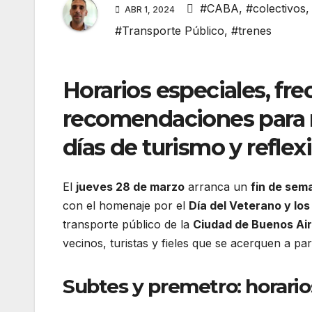
#CABA
,
#colectivos
ABR 1, 2024
#Transporte Público
,
#trenes
Horarios especiales, fr
recomendaciones para m
días de turismo y reflex
El
jueves 28 de marzo
arranca un
fin de sem
con el homenaje por el
Día del Veterano y lo
transporte público de la
Ciudad de Buenos Ai
vecinos, turistas y fieles que se acerquen a parti
Subtes y premetro: horario