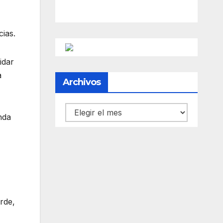
cias.
idar
a
Archivos
Archivos
nda
arde,