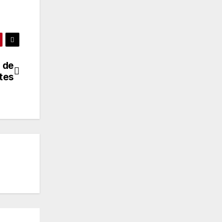
d de
tes