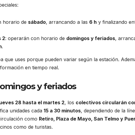
eciales:
n horario de
sábado
, arrancando a las
6 h
y finalizando en
s 2
: operarán con horario de
domingos y feriados
, arranc
h
.
ea que uses porque pueden variar según la estación. Adem
formación en tiempo real.
domingos y feriados
jueves 28 hasta el martes 2
, los
colectivos circularán co
nifica unidades cada
15 a 30 minutos
, dependiendo de la lín
 circulación como
Retiro, Plaza de Mayo, San Telmo y Pue
vecinos como de turistas.