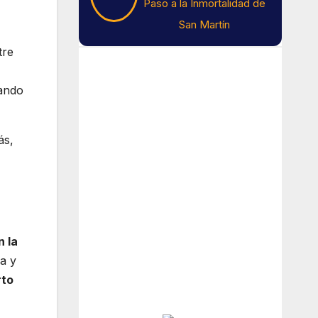
Paso a la Inmortalidad de
San Martín
tre
Tiempo En Buenos
Aires
ando
Buenos Aires
ás,
13
°C
Cielo Claro
n la
Amanecer:
7:40 am
ea y
Atardecer:
6:17 pm
rto
Hourly Forecast