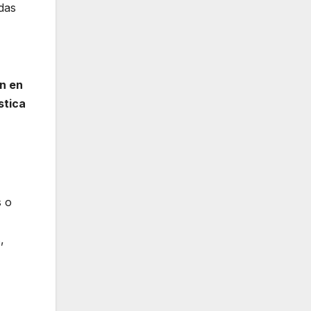
adas
n en
stica
s o
,