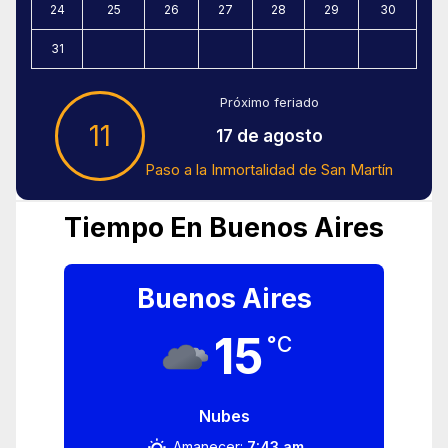
24
25
26
27
28
29
30
31
Próximo feriado
11
17 de agosto
Paso a la Inmortalidad de San Martín
Tiempo En Buenos Aires
Buenos Aires
15
°C
Nubes
Amanecer:
7:43 am