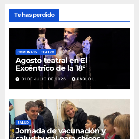
Te has perdido
COMUNA 15
TEATRO
Agosto teatral en El
Excéntrico de la 18°
31 DE JULIO DE 2026
PABLO L.
SALUD
Jornada de vacunación y
salud bucal para chicos