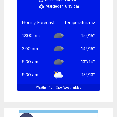
Atardecer:
6:15 pm
Hourly Forecast
12:00 am
15
°
/
15
°
3:00 am
14
°
/
15
°
6:00 am
13
°
/
14
°
9:00 am
13
°
/
13
°
Weather from OpenWeatherMap