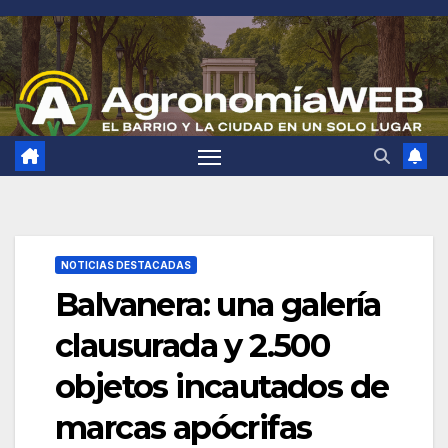
Saltar
al
contenido
NOTICIAS DESTACADAS
Balvanera: una galería
clausurada y 2.500
objetos incautados de
marcas apócrifas