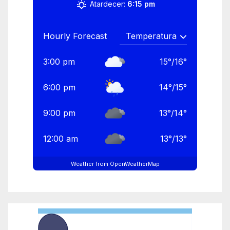
Atardecer:
6:15 pm
Hourly Forecast
3:00 pm
15
°
/
16
°
6:00 pm
14
°
/
15
°
9:00 pm
13
°
/
14
°
12:00 am
13
°
/
13
°
Weather from OpenWeatherMap