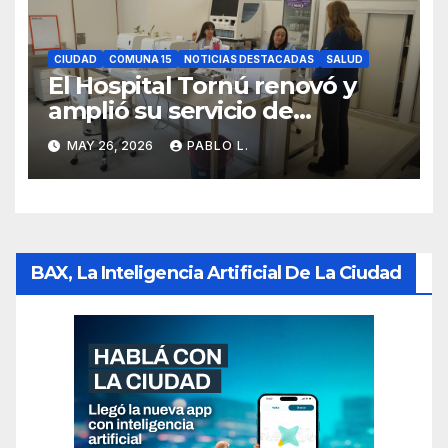
CIUDAD
COMUNA 15
NOTICIAS DESTACADAS
SALUD
El Hospital Tornú renovó y
amplió su servicio de
Anatomía Patológica en
MAY 26, 2026
PABLO L.
Parque Chas
BAX, La Inteligencia Artificial De La Ciudad