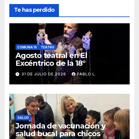
Te has perdido
COMUNA 15
TEATRO
Agosto teatral en El
Excéntrico de la 18°
31 DE JULIO DE 2026
PABLO L.
SALUD
Jornada de vacunación y
salud bucal para chicos