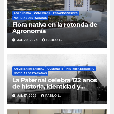
AGRONOMÍA
COMUNA 15
ESPACIOS VERDES
NOTICIAS DESTACADAS
Flora nativa en la rotonda de
Agronomía
JUL 29, 2026
PABLO L.
ANIVERSARIO BARRIAL
COMUNA 15
HISTORIA DE BARRIO
NOTICIAS DESTACADAS
La Paternal celebra 122 años
de historia, identidad y
memoria barrial
JUL 17, 2026
PABLO L.