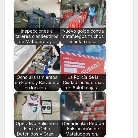
Inspecciones a
Nuevo golpe contra
talleres clandestinos
matafuegos truchos:
de Mataderos y…
incautan más…
Ocho allanamientos
La Policía de la
en Flores y Balvanera
Ciudad incautó más
en locales…
de 6.400 cajas…
Operativo Policial en
Desarticulan Red de
Flores: Ocho
Falsificación de
Detenidos y Gran…
Matafuegos en…