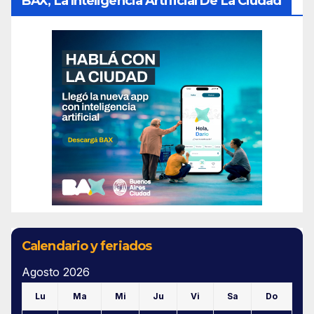
BAX, La Inteligencia Artificial De La Ciudad
Calendario y feriados
Agosto 2026
Lu
Ma
Mi
Ju
Vi
Sa
Do