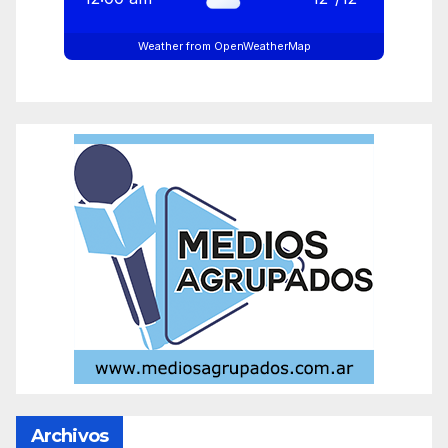
Weather from OpenWeatherMap
Archivos