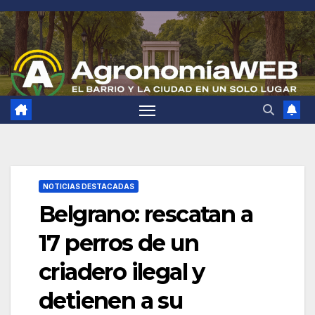
Saltar
al
contenido
NOTICIAS DESTACADAS
Belgrano: rescatan a
17 perros de un
criadero ilegal y
detienen a su