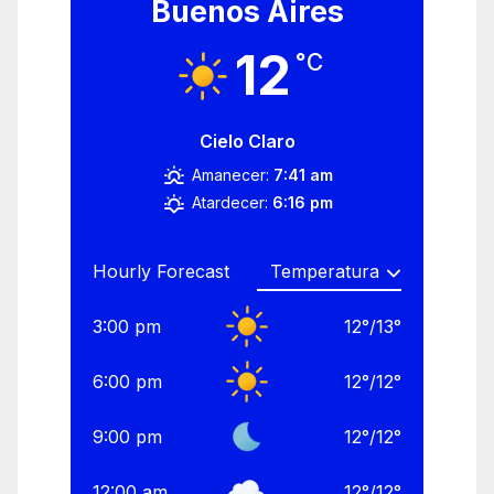
Buenos Aires
12
°C
Cielo Claro
Amanecer:
7:41 am
Atardecer:
6:16 pm
Hourly Forecast
3:00 pm
12
°
/
13
°
6:00 pm
12
°
/
12
°
9:00 pm
12
°
/
12
°
12:00 am
12
°
/
12
°