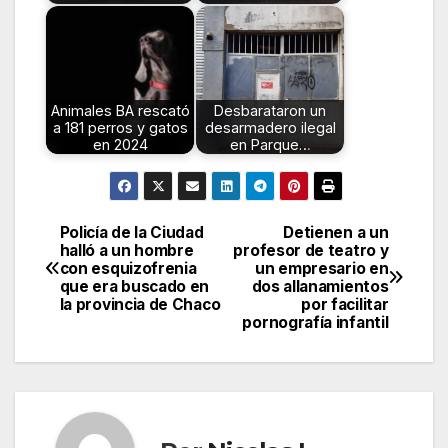
Animales BA rescató
Desbarataron un
a 181 perros y gatos
desarmadero ilegal
en 2024
en Parque…
Policía de la Ciudad
Detienen a un
Navegación
halló a un hombre
profesor de teatro y
con esquizofrenia
un empresario en
de
que era buscado en
dos allanamientos
la provincia de Chaco
por facilitar
entradas
pornografía infantil