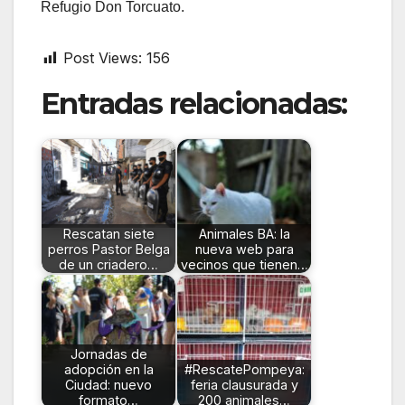
Refugio Don Torcuato.
Post Views:
156
Entradas relacionadas:
Rescatan siete
Animales BA: la
perros Pastor Belga
nueva web para
de un criadero…
vecinos que tienen…
Jornadas de
adopción en la
#RescatePompeya:
Ciudad: nuevo
feria clausurada y
formato…
200 animales…