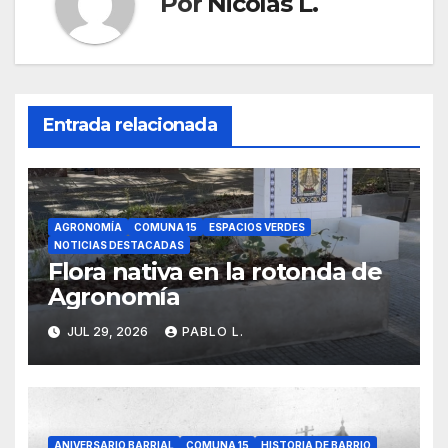
Por
Nicolas L.
Entrada relacionada
AGRONOMÍA
COMUNA 15
ESPACIOS VERDES
NOTICIAS DESTACADAS
Flora nativa en la rotonda de
Agronomía
JUL 29, 2026
PABLO L.
ANIVERSARIO BARRIAL
COMUNA 15
HISTORIA DE BARRIO