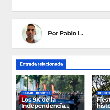
de
entradas
Por
Pablo L.
Entrada relacionada
CIUDAD
DEPORTES
DEPORT
Los 9K de la
Fies
Independencia
hist