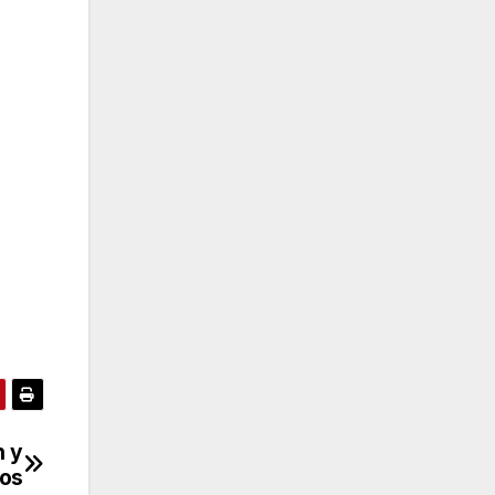
n y
ros