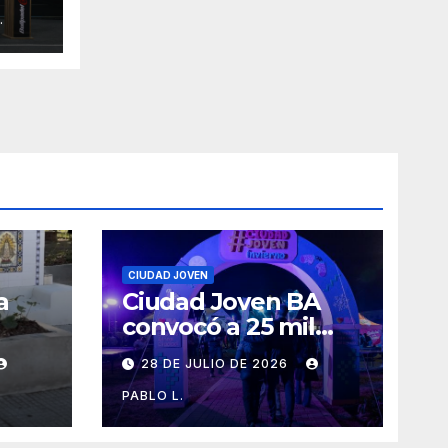
sta
.
l de
CIUDAD JOVEN
a
Ciudad Joven BA
convocó a 25 mil
personas
28 DE JULIO DE 2026
PABLO L.