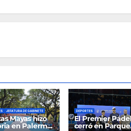
ES
JEFATURA DE GABINETE
DEPORTES
tas Mayas hizo
El Premier Pádel
oria en Palermo
cerró en Parque