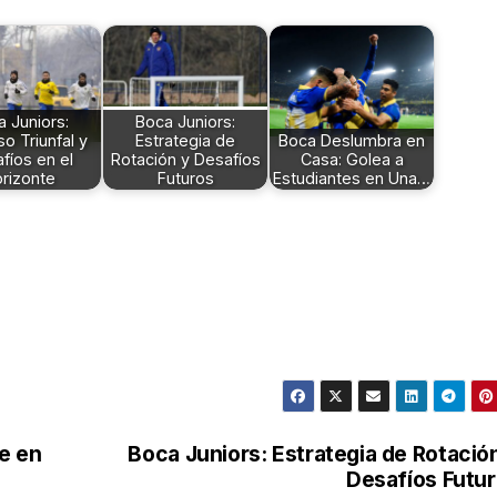
 Juniors:
Boca Juniors:
o Triunfal y
Estrategia de
Boca Deslumbra en
fíos en el
Rotación y Desafíos
Casa: Golea a
rizonte
Futuros
Estudiantes en Una…
e en
Boca Juniors: Estrategia de Rotació
Desafíos Futu