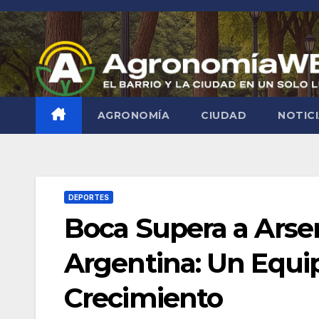
Saltar
al
contenido
AGRONOMÍA
CIUDAD
NOTIC
DEPORTES
Boca Supera a Arse
Argentina: Un Equi
Crecimiento