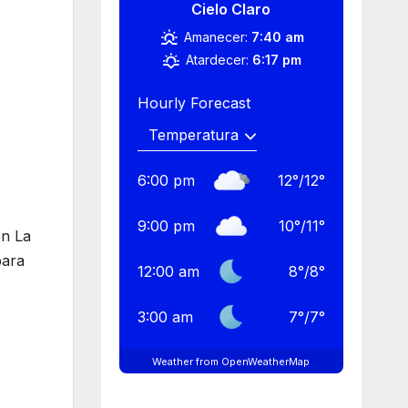
Cielo Claro
Amanecer:
7:40 am
Atardecer:
6:17 pm
Hourly Forecast
6:00 pm
12
°
/
12
°
9:00 pm
10
°
/
11
°
en La
para
12:00 am
8
°
/
8
°
3:00 am
7
°
/
7
°
Weather from OpenWeatherMap