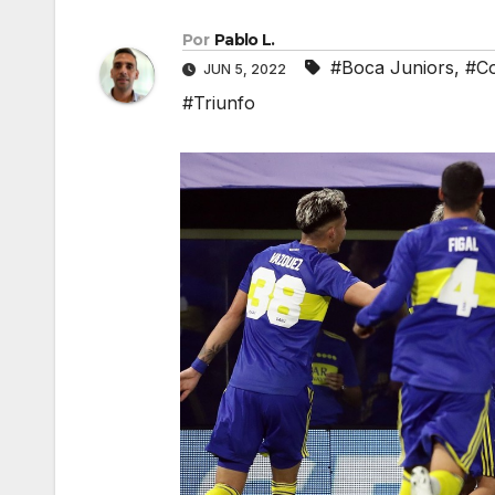
Por
Pablo L.
#Boca Juniors
,
#Co
JUN 5, 2022
#Triunfo