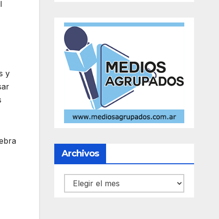
l
s y
sar
s
lebra
Archivos
Archivos