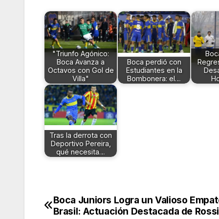
"Triunfo Agónico:
Boca
Boca Avanza a
Boca perdió con
Regres
Octavos con Gol de
Estudiantes en la
Desa
Villa"
Bombonera: el…
Ho
Tras la derrota con
Deportivo Pereira,
qué necesita…
Boca Juniors Logra un Valioso Empat
Navegación
Brasil: Actuación Destacada de Rossi