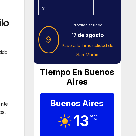
31
lo
Próximo feriado
17 de agosto
9
Paso a la Inmortalidad de
tido
San Martín
Tiempo En Buenos
Aires
Buenos Aires
ente
os,
13
°C