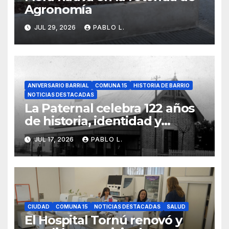
Agronomía
JUL 29, 2026
PABLO L.
ANIVERSARIO BARRIAL
COMUNA 15
HISTORIA DE BARRIO
NOTICIAS DESTACADAS
La Paternal celebra 122 años
de historia, identidad y
memoria barrial
JUL 17, 2026
PABLO L.
CIUDAD
COMUNA 15
NOTICIAS DESTACADAS
SALUD
El Hospital Tornú renovó y