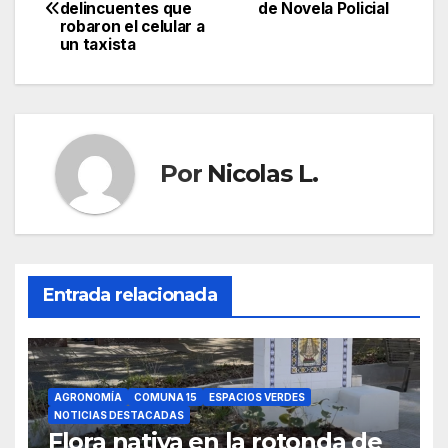
delincuentes que
de Novela Policial
de
robaron el celular a
un taxista
entradas
Por
Nicolas L.
Entrada relacionada
AGRONOMÍA
COMUNA 15
ESPACIOS VERDES
NOTICIAS DESTACADAS
Flora nativa en la rotonda de