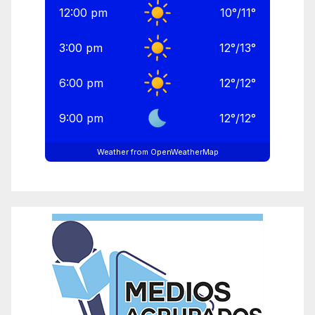
12:00 pm
10
°
/
11
°
3:00 pm
12
°
/
13
°
6:00 pm
12
°
/
12
°
9:00 pm
12
°
/
12
°
Weather from OpenWeatherMap