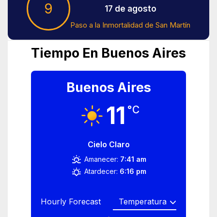
9
17 de agosto
Paso a la Inmortalidad de San Martín
Tiempo En Buenos Aires
Buenos Aires
11
°C
Cielo Claro
Amanecer:
7:41 am
Atardecer:
6:16 pm
Hourly Forecast