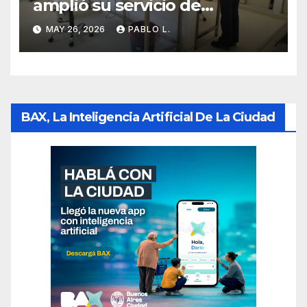
amplió su servicio de
Anatomía Patológica en
MAY 26, 2026
PABLO L.
Parque Chas
BAX, La Inteligencia Artificial De La Ciudad