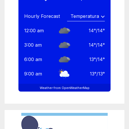
Hourly Forecast
12:00 am
14
°
/
14
°
3:00 am
14
°
/
14
°
6:00 am
13
°
/
14
°
9:00 am
13
°
/
13
°
Weather from OpenWeatherMap