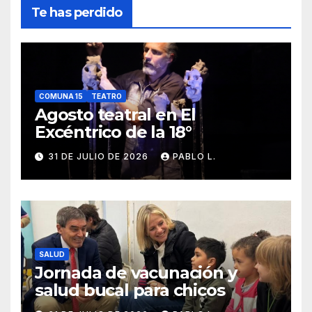
Te has perdido
COMUNA 15
TEATRO
Agosto teatral en El
Excéntrico de la 18°
31 DE JULIO DE 2026
PABLO L.
SALUD
Jornada de vacunación y
salud bucal para chicos