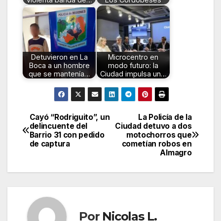
Detuvieron en La
Microcentro en
Boca a un hombre
modo futuro: la
que se mantenía…
Ciudad impulsa un…
Cayó “Rodriguito”, un
La Policía de la
Navegación
delincuente del
Ciudad detuvo a dos
Barrio 31 con pedido
motochorros que
de
de captura
cometían robos en
Almagro
entradas
Por
Nicolas L.