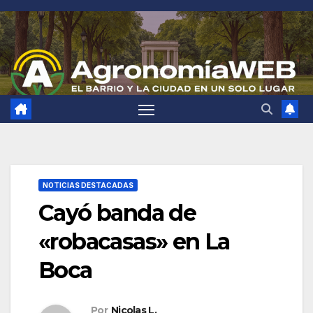
Saltar
al
contenido
NOTICIAS DESTACADAS
Cayó banda de
«robacasas» en La
Boca
Por
Nicolas L.