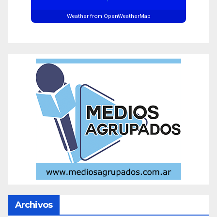
Weather from OpenWeatherMap
Archivos