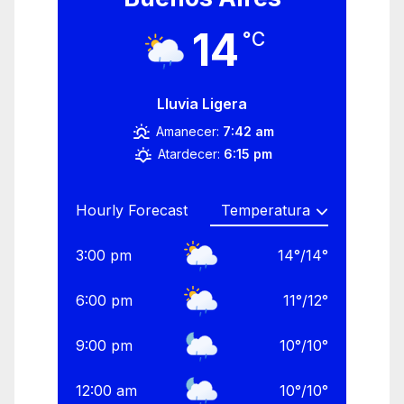
14
°C
Lluvia Ligera
Amanecer:
7:42 am
Atardecer:
6:15 pm
Hourly Forecast
3:00 pm
14
°
/
14
°
6:00 pm
11
°
/
12
°
9:00 pm
10
°
/
10
°
12:00 am
10
°
/
10
°