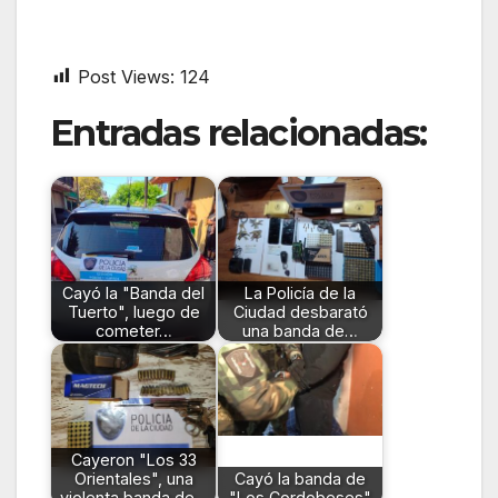
Post Views:
124
Entradas relacionadas:
Cayó la "Banda del
La Policía de la
Tuerto", luego de
Ciudad desbarató
cometer…
una banda de…
Cayeron "Los 33
Orientales", una
Cayó la banda de
violenta banda de…
"Los Cordobeses"