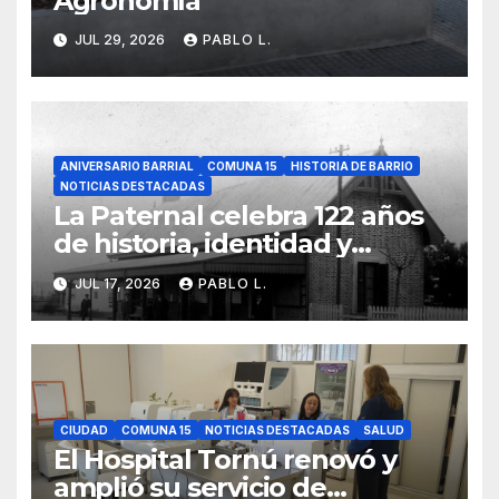
Agronomía
JUL 29, 2026
PABLO L.
ANIVERSARIO BARRIAL
COMUNA 15
HISTORIA DE BARRIO
NOTICIAS DESTACADAS
La Paternal celebra 122 años
de historia, identidad y
memoria barrial
JUL 17, 2026
PABLO L.
CIUDAD
COMUNA 15
NOTICIAS DESTACADAS
SALUD
El Hospital Tornú renovó y
amplió su servicio de