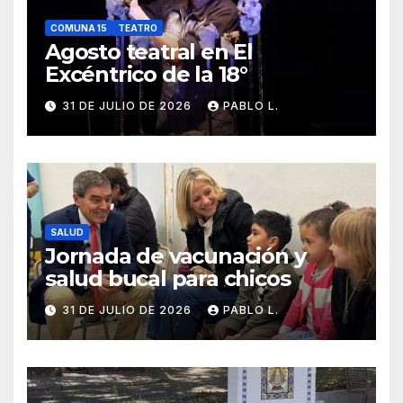
COMUNA 15
TEATRO
Agosto teatral en El
Excéntrico de la 18°
31 DE JULIO DE 2026
PABLO L.
SALUD
Jornada de vacunación y
salud bucal para chicos
31 DE JULIO DE 2026
PABLO L.