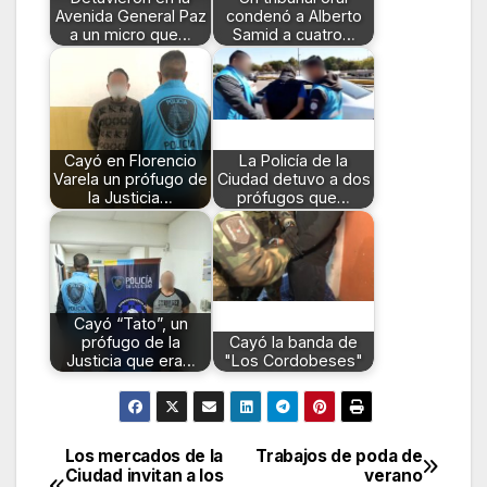
Avenida General Paz
condenó a Alberto
a un micro que…
Samid a cuatro…
Cayó en Florencio
La Policía de la
Varela un prófugo de
Ciudad detuvo a dos
la Justicia…
prófugos que…
Cayó “Tato”, un
prófugo de la
Cayó la banda de
Justicia que era…
"Los Cordobeses"
Los mercados de la
Trabajos de poda de
Navegación
Ciudad invitan a los
verano