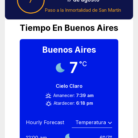
Paso a la Inmortalidad de San Martín
Tiempo En Buenos Aires
Buenos Aires
7
°C
Cielo Claro
Amanecer:
7:39 am
Atardecer:
6:18 pm
Hourly Forecast
12:00 am
6
°
/
7
°