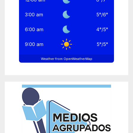
3:00 am
5
°
/
6
°
6:00 am
4
°
/
5
°
9:00 am
5
°
/
5
°
Weather from OpenWeatherMap