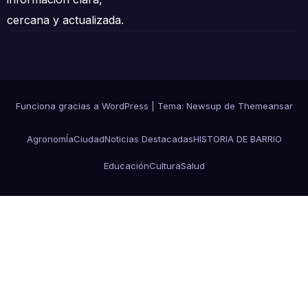
cercana y actualizada.
Funciona gracias a WordPress
|
Tema:
Newsup
de
Themeansar
AgronomÍa
Ciudad
Noticias Destacadas
HISTORIA DE BARRIO
Educación
Cultura
Salud