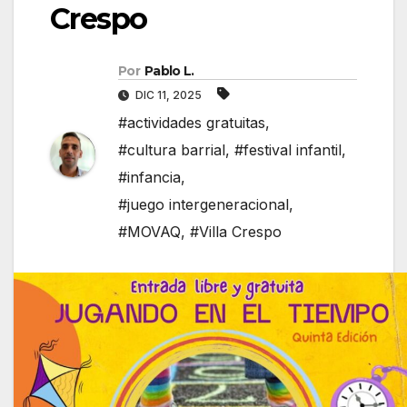
Crespo
Por
Pablo L.
DIC 11, 2025
#actividades gratuitas
,
#cultura barrial
,
#festival infantil
,
#infancia
,
#juego intergeneracional
,
#MOVAQ
,
#Villa Crespo