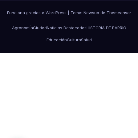
Funciona gracias a WordPress
|
Tema: Newsup de
Themeansar
AgronomÍa
Ciudad
Noticias Destacadas
HISTORIA DE BARRIO
Educación
Cultura
Salud