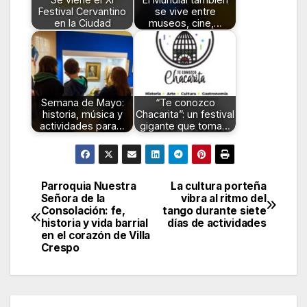
Festival Cervantino
se vive entre
en la Ciudad
museos, cine,…
Semana de Mayo:
“Te conozco
historia, música y
Chacarita”: un festival
actividades para…
gigante que toma…
Parroquia Nuestra
La cultura porteña
Navegación
Señora de la
vibra al ritmo del
Consolación: fe,
tango durante siete
de
historia y vida barrial
días de actividades
en el corazón de Villa
entradas
Crespo