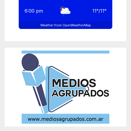
6:00 pm
11
°
/
11
°
Weather from OpenWeatherMap