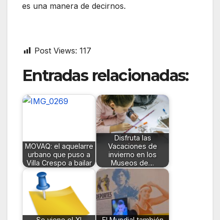
es una manera de decirnos.
Post Views:
117
Entradas relacionadas:
Disfruta las
MOVAQ: el aquelarre
Vacaciones de
urbano que puso a
invierno en los
Villa Crespo a bailar
Museos de…
Se viene el XI
El Mundial también