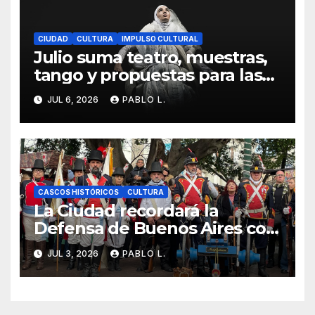
CIUDAD
CULTURA
IMPULSO CULTURAL
Julio suma teatro, muestras,
tango y propuestas para las
infancias en distintos
JUL 6, 2026
PABLO L.
espacios porteños
CASCOS HISTÓRICOS
CULTURA
La Ciudad recordará la
Defensa de Buenos Aires con
una jornada histórica abierta
JUL 3, 2026
PABLO L.
al público