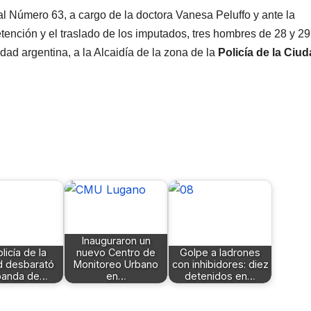
al Número 63, a cargo de la doctora Vanesa Peluffo y ante la
etención y el traslado de los imputados, tres hombres de 28 y 29
dad argentina, a la Alcaidía de la zona de la
Policía de la Ciud
Inauguraron un
licía de la
nuevo Centro de
Golpe a ladrones
d desbarató
Monitoreo Urbano
con inhibidores: diez
banda de…
en…
detenidos en…