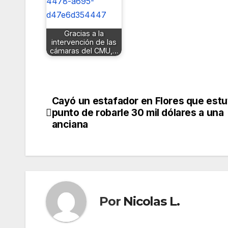
Gracias a la
intervención de las
cámaras del CMU,…
Cayó un estafador en Flores que estu
Navegación
punto de robarle 30 mil dólares a una
de
anciana
entradas
Por
Nicolas L.