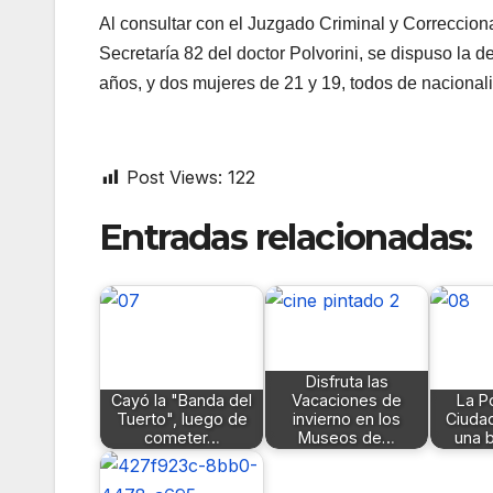
Al consultar con el Juzgado Criminal y Correccion
Secretaría 82 del doctor Polvorini, se dispuso la d
años, y dos mujeres de 21 y 19, todos de nacionali
Post Views:
122
Entradas relacionadas:
Disfruta las
Cayó la "Banda del
Vacaciones de
La Po
Tuerto", luego de
invierno en los
Ciuda
cometer…
Museos de…
una 