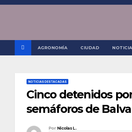
Saltar
al
contenido
AGRONOMÍA
CIUDAD
NOTICI
NOTICIAS DESTACADAS
Cinco detenidos por
semáforos de Balva
Por
Nicolas L.