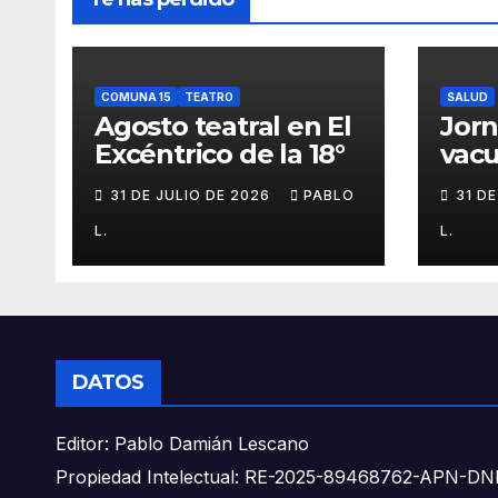
COMUNA 15
TEATRO
SALUD
Agosto teatral en El
Jor
Excéntrico de la 18°
vacu
buca
31 DE JULIO DE 2026
PABLO
31 D
L.
L.
DATOS
Editor: Pablo Damián Lescano
Propiedad Intelectual: RE-2025-89468762-APN-