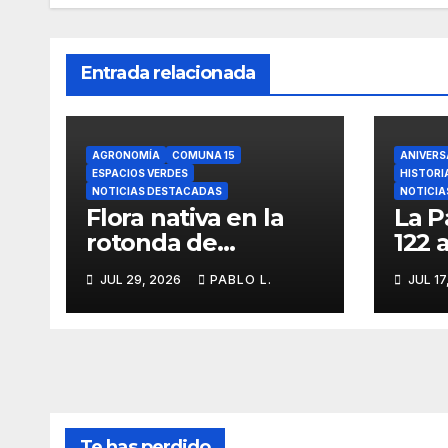
Entrada relacionada
AGRONOMÍA
COMUNA 15
ANIVERS
ESPACIOS VERDES
HISTORI
NOTICIAS DESTACADAS
NOTICIA
Flora nativa en la
La P
rotonda de
122 
Agronomía
iden
JUL 29, 2026
PABLO L.
JUL 17
memo
Te has perdido