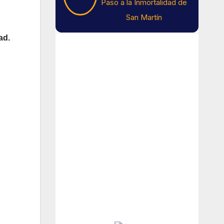
Paso a la Inmortalidad de
San Martín
ad.
Tiempo En Buenos
Aires
Buenos Aires
9
°C
Algo De Nubes
Amanecer:
7:41 am
Atardecer:
6:16 pm
Hourly Forecast