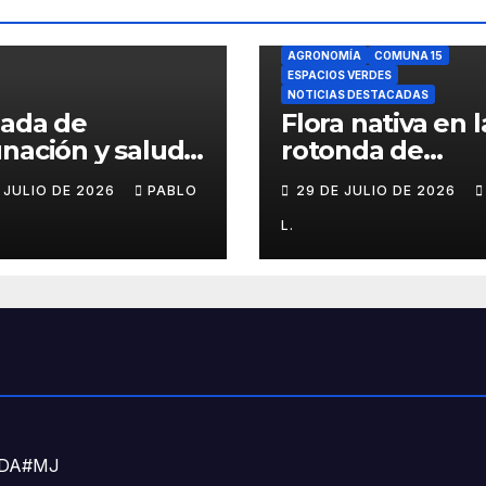
AGRONOMÍA
COMUNA 15
ESPACIOS VERDES
NOTICIAS DESTACADAS
nada de
Flora nativa en l
nación y salud
rotonda de
l para chicos
Agronomía
E JULIO DE 2026
PABLO
29 DE JULIO DE 2026
L.
DNDA#MJ