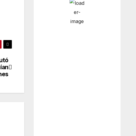
12:00 am
9
°
/
9
°
3:00 am
9
°
/
9
°
utó
ían
nes
6:00 am
8
°
/
9
°
9:00 am
8
°
/
8
°
Weather from OpenWeatherMap