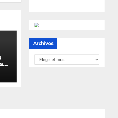
Archivos
ú
Archivos
 su