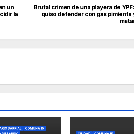
 en un
Brutal crimen de una playera de YPF:
idir la
quiso defender con gas pimienta y
mata
ARIO BARRIAL
COMUNA 15
A DE BARRIO
CIUDAD
COMUNA 15