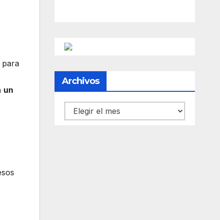
s para
Archivos
n
un
Archivos
esos