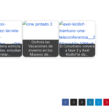
Disfruta las
ena estricta
Vacaciones de
El Conurbano volverá
días: estudian
invierno en los
a fase 3 y Axel
imitar…
Museos de…
Kicillof le da…