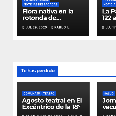
NOTICIAS DESTACADAS
NOTICIA
Flora nativa en la
La P
rotonda de
122 
Agronomía
iden
JUL 29, 2026
PABLO L.
JUL 17
memo
Te has perdido
COMUNA 15
TEATRO
SALUD
Agosto teatral en El
Jor
Excéntrico de la 18°
vacu
buca