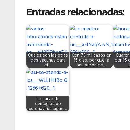
Entradas relacionadas:
Cuáles son las otras
Con 73 mil casos en
Cuarent
tres vacunas para
15 días, por qué la
por 15 
el…
ocupación de…
l
La curva de
contagios de
coronavirus sigue…