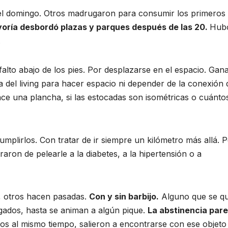
el domingo. Otros madrugaron para consumir los primeros
oría desbordó plazas y parques después de las 20.
Hub
.
sfalto abajo de los pies. Por desplazarse en el espacio. Gan
sa del living para hacer espacio ni depender de la conexión 
ace una plancha, si las estocadas son isométricas o cuánto
umplirlos. Con tratar de ir siempre un kilómetro más allá. 
ron de pelearle a la diabetes, a la hipertensión o a
, otros hacen pasadas.
Con y sin barbijo.
Alguno que se qu
gados, hasta se animan a algún pique.
La abstinencia par
os al mismo tiempo, salieron a encontrarse con ese objeto