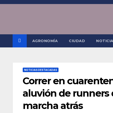
Saltar
al
contenido
AGRONOMÍA
CIUDAD
NOTICI
NOTICIAS DESTACADAS
Correr en cuarenten
aluvión de runners
marcha atrás