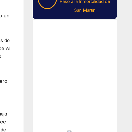
Paso a la Inmortalidad de
San Martín
o un
Tiempo En Buenos
Aires
as de
de wi
Buenos Aires
s
6
°C
Pero
Cielo Claro
Amanecer:
7:39 am
Atardecer:
6:18 pm
eja
ece
Hourly Forecast
 de