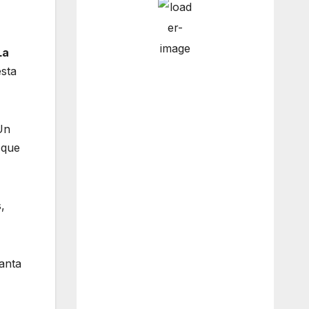
La
6:00 am
5
°
/
6
°
esta
9:00 am
6
°
/
6
°
Un
 que
12:00
9
°
/
11
°
pm
,
3:00 pm
14
°
/
14
°
tanta
Weather from OpenWeatherMap