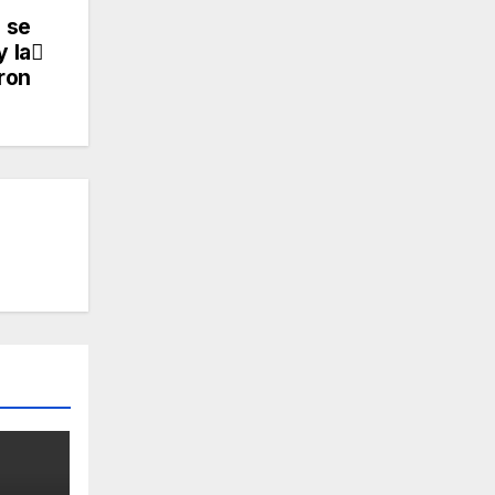
 se
 la
ron