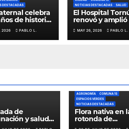
S DESTACADAS
NOTICIAS DESTACADAS
SALUD
aternal celebra
El Hospital Torn
años de historia,
renovó y amplió
tidad y
servicio de
, 2026
PABLO L.
MAY 26, 2026
PABLO L.
ria barrial
Anatomía
Patológica en
Parque Chas
AGRONOMÍA
COMUNA 15
ESPACIOS VERDES
NOTICIAS DESTACADAS
nada de
Flora nativa en l
nación y salud
rotonda de
l para chicos
Agronomía