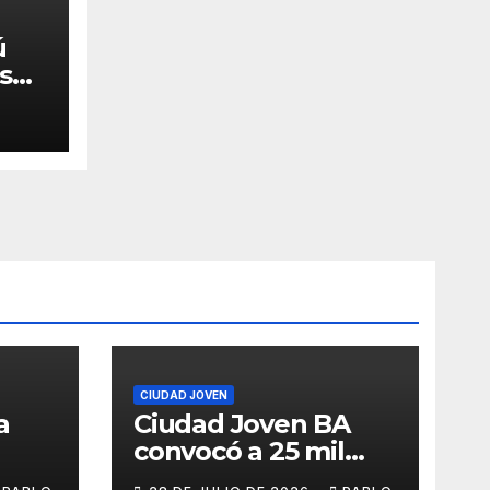
ú
 su
CIUDAD JOVEN
a
Ciudad Joven BA
convocó a 25 mil
personas